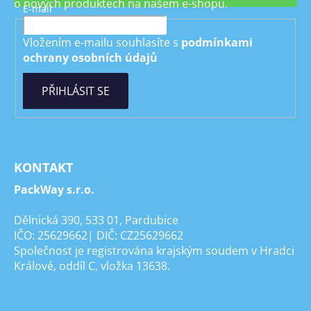
o nových produktech na našem e-shopu.
E-mail
Vložením e-mailu souhlasíte s
podmínkami
ochrany osobních údajů
PŘIHLÁSIT SE
KONTAKT
PackWay s.r.o.
Dělnická 390, 533 01, Pardubice
IČO: 25629662| DIČ: CZ25629662
Společnost je registrována krajským soudem v Hradci
Králové, oddíl C, vložka 13638.