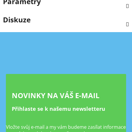
Parametry
Diskuze
Z
á
p
a
t
í
NOVINKY NA VÁŠ E-MAIL
Přihlaste se k našemu newsletteru
Vložte svůj e-mail a my vám budeme zasílat informace