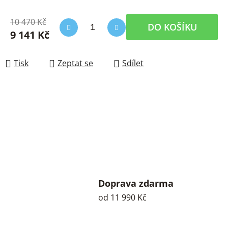
10 470 Kč
DO KOŠÍKU
9 141 Kč
Měrná cena:
Tisk
Zeptat se
Sdílet
Doprava zdarma
od 11 990 Kč