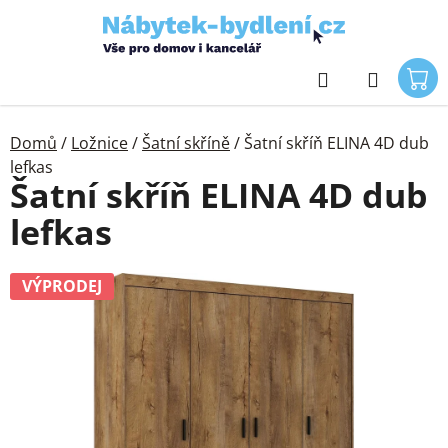
Přejít
na
obsah
Hledat
Domů
/
Ložnice
/
Šatní skříně
/
Šatní skříň ELINA 4D dub
lefkas
Šatní skříň ELINA 4D dub
lefkas
VÝPRODEJ