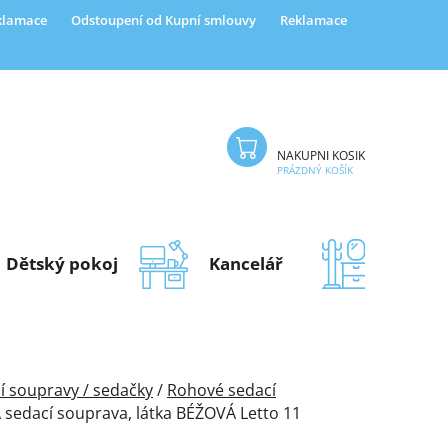
eklamace
Odstoupení od Kupní smlouvy
Reklamace
NÁKUPNÍ KOŠÍK
PRÁZDNÝ KOŠÍK
Dětský pokoj
Kancelář
Předsí
í soupravy / sedačky
/
Rohové sedací
sedací souprava, látka BÉŽOVÁ Letto 11