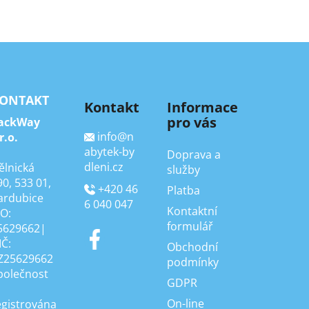
ONTAKT
Kontakt
Informace
pro vás
ackWay
info
@
n
r.o.
abytek-by
Doprava a
dleni.cz
ělnická
služby
90, 533 01,
+420 46
Platba
ardubice
6 040 047
Kontaktní
ČO:
formulář
5629662|
IČ:
Obchodní
Z25629662
podmínky
polečnost
GDPR
On-line
egistrována