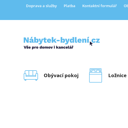
Přejít
Doprava a služby
Platba
Kontaktní formulář
Ob
na
obsah
Obývací pokoj
Ložnice