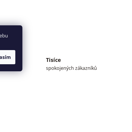
webu
asím
Tisíce
umné
spokojených zákazníků