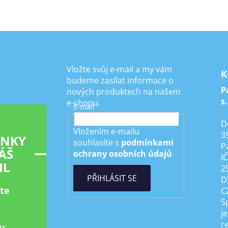
Vložte svůj e-mail a my vám
K
budeme zasílat informace o
P
nových produktech na našem
s.
e-shopu.
E-mail
D
Vložením e-mailu
3
INKY
souhlasíte s
podmínkami
P
ÁŠ
ochrany osobních údajů
I
IL
2
PŘIHLÁSIT SE
D
ste
C
S
je
r
u