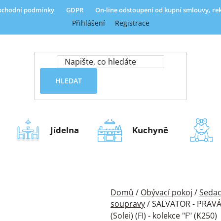
chodní podmínky
GDPR
On-line odstoupení od kupní smlouvy, r
Přihlášení
Registrace
HLEDAT
Jídelna
Kuchyně
Domů
/
Obývací pokoj
/
Sedac
soupravy
/
SALVATOR - PRAVÁ 
(Solei) (FI) - kolekce "F" (K250)