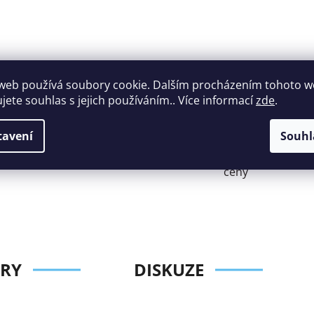
web používá soubory cookie. Dalším procházením tohoto 
ujete souhlas s jejich používáním.. Více informací
zde
.
Široký výběr
tavení
Souhl
Perfektní
nábytku za roz
zákaznická podpora
ceny
RY
DISKUZE