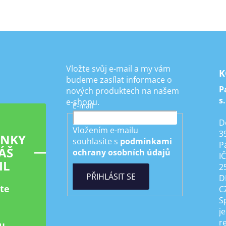
Vložte svůj e-mail a my vám
K
budeme zasílat informace o
P
nových produktech na našem
s.
e-shopu.
E-mail
D
Vložením e-mailu
3
INKY
souhlasíte s
podmínkami
P
ÁŠ
ochrany osobních údajů
I
IL
2
PŘIHLÁSIT SE
D
ste
C
S
je
r
u