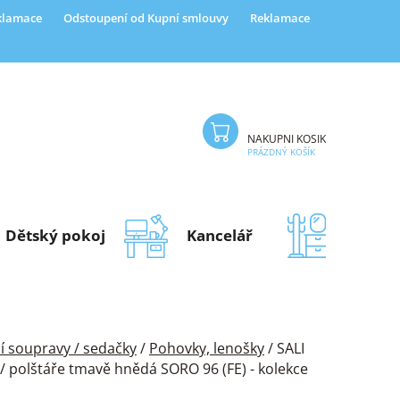
eklamace
Odstoupení od Kupní smlouvy
Reklamace
NÁKUPNÍ KOŠÍK
PRÁZDNÝ KOŠÍK
Dětský pokoj
Kancelář
Předsí
í soupravy / sedačky
/
Pohovky, lenošky
/
SALI
 polštáře tmavě hnědá SORO 96 (FE) - kolekce