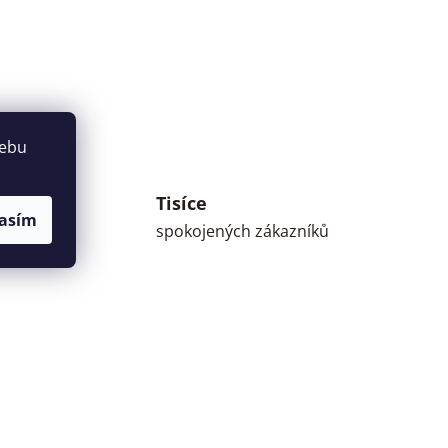
webu
Tisíce
umné
asím
spokojených zákazníků