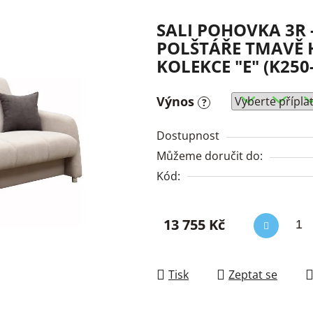
SALI POHOVKA 3R 
POLŠTÁŘE TMAVĚ H
KOLEKCE "E" (K25
Výnos
?
Dostupnost
Můžeme doručit do:
Kód:
13 755 Kč
Měrná cena:
Tisk
Zeptat se