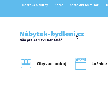
Přejít
Doprava a služby
Platba
Kontaktní formulář
Ob
na
obsah
Obývací pokoj
Ložnice