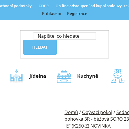
chodní podmínky
GDPR
On-line odstoupení od kupní smlouvy, r
Přihlášení
Registrace
HLEDAT
Jídelna
Kuchyně
Domů
/
Obývací pokoj
/
Sedac
pohovka 3R - béžová SORO 23/
"E" (K250-Z) NOVINKA