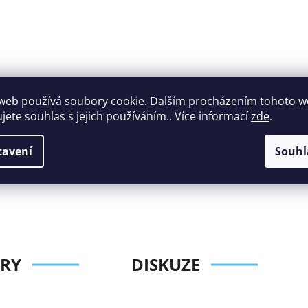
web používá soubory cookie. Dalším procházením tohoto 
ujete souhlas s jejich používáním.. Více informací
zde
.
Široký výběr
Perfektní
nábytku za roz
tavení
Souhl
zákaznická podpora
ceny
RY
DISKUZE