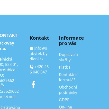
ONTAKT
Kontakt
Informace
pro vás
ackWay
info
@
n
r.o.
abytek-by
Doprava a
dleni.cz
ělnická
služby
90, 533 01,
+420 46
Platba
ardubice
6 040 047
Kontaktní
ČO:
formulář
5629662|
IČ:
Obchodní
Z25629662
podmínky
polečnost
GDPR
On-line
egistrována