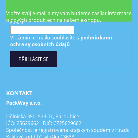
Vložte svůj e-mail a my vám budeme zasílat informace
o nových produktech na našem e-shopu.
E-mail
Vložením e-mailu souhlasíte s
podmínkami
ochrany osobních údajů
PŘIHLÁSIT SE
KONTAKT
PackWay s.r.o.
Dělnická 390, 533 01, Pardubice
IČO: 25629662| DIČ: CZ25629662
Společnost je registrována krajským soudem v Hradci
Králové, oddíl C, vložka 13638.