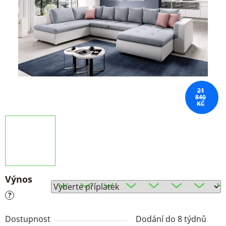
21
840
KČ
Výnos
?
Dostupnost
Dodání do 8 týdnů