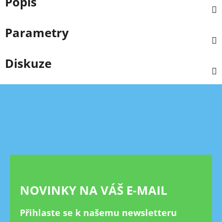
Popis
Parametry
Diskuze
Z
á
p
a
t
í
NOVINKY NA VÁŠ E-MAIL
Přihlaste se k našemu newsletteru