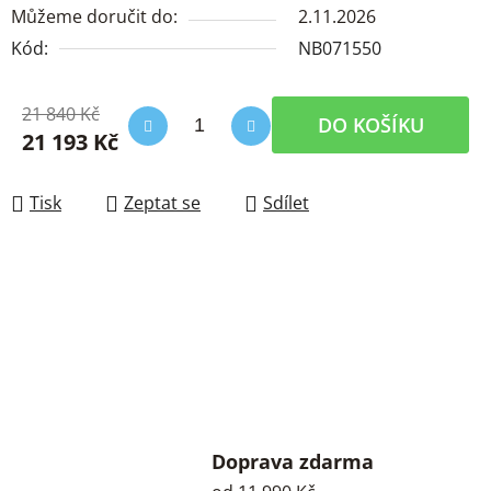
Můžeme doručit do:
2.11.2026
Kód:
NB071550
21 840 Kč
DO KOŠÍKU
21 193 Kč
Měrná cena:
Tisk
Zeptat se
Sdílet
Doprava zdarma