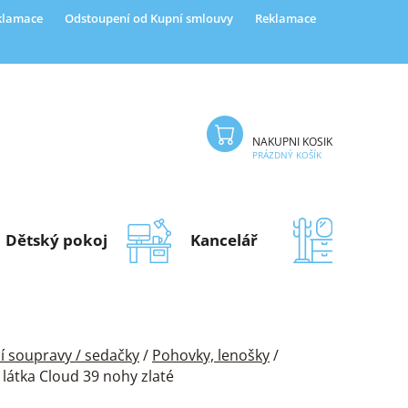
eklamace
Odstoupení od Kupní smlouvy
Reklamace
NÁKUPNÍ KOŠÍK
PRÁZDNÝ KOŠÍK
Dětský pokoj
Kancelář
Předsí
í soupravy / sedačky
/
Pohovky, lenošky
/
átka Cloud 39 nohy zlaté