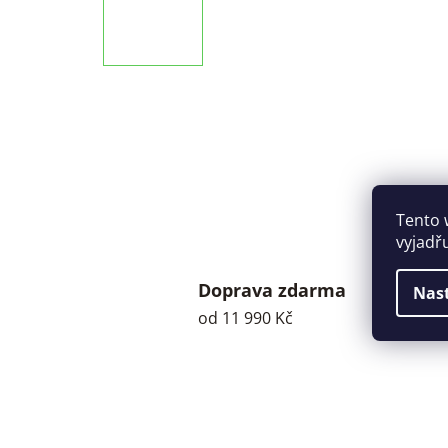
Tento 
vyjadř
Doprava zdarma
Nas
od 11 990 Kč