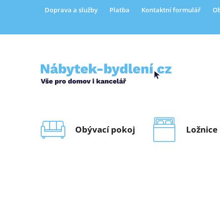
Přejít
Doprava a služby
Platba
Kontaktní formulář
Ob
na
obsah
Obývací pokoj
Ložnice