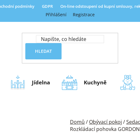
chodní podmínky
GDPR
On-line odstoupení od kupní smlouvy, r
Přihlášení
Registrace
HLEDAT
Jídelna
Kuchyně
Domů
/
Obývací pokoj
/
Sedac
Rozkládací pohovka GORDON l