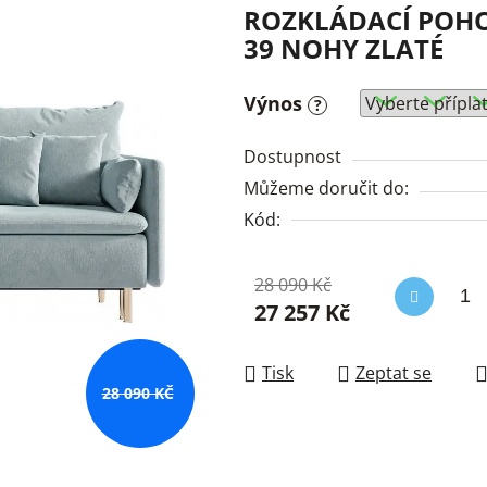
ROZKLÁDACÍ POH
39 NOHY ZLATÉ
Výnos
?
Dostupnost
Můžeme doručit do:
Kód:
28 090 Kč
27 257 Kč
Měrná cena:
Tisk
Zeptat se
28 090 KČ