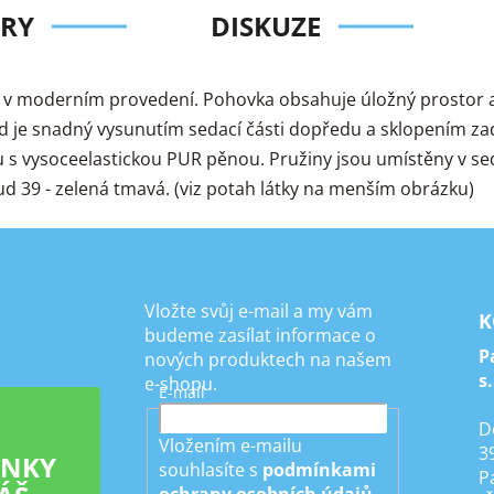
RY
DISKUZE
v moderním provedení. Pohovka obsahuje úložný prostor a p
lad je snadný vysunutím sedací části dopředu a sklopením za
u s vysoceelastickou PUR pěnou. Pružiny jsou umístěny v sed
ud 39 - zelená tmavá. (viz potah látky na menším obrázku)
Vložte svůj e-mail a my vám
K
budeme zasílat informace o
P
nových produktech na našem
s.
e-shopu.
E-mail
D
Vložením e-mailu
3
INKY
souhlasíte s
podmínkami
P