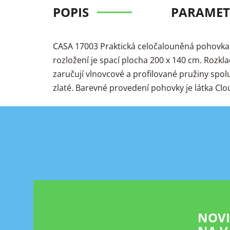
POPIS
PARAMET
CASA 17003 Praktická celočalouněná pohovka 
rozložení je spací plocha 200 x 140 cm. Rozk
zaručují vlnovcové a profilované pružiny spol
zlaté. Barevné provedení pohovky je látka Clo
Z
á
p
a
t
í
NOV