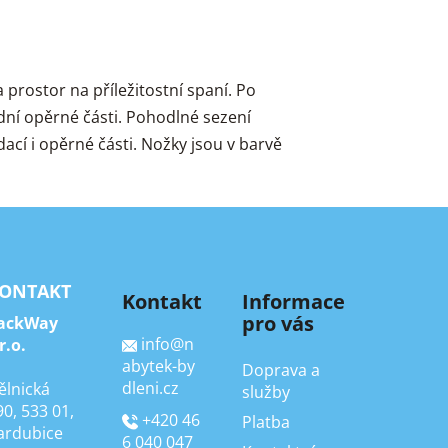
rostor na příležitostní spaní. Po
dní opěrné části. Pohodlné sezení
ací i opěrné části. Nožky jsou v barvě
ONTAKT
Kontakt
Informace
pro vás
ackWay
info
@
n
r.o.
abytek-by
Doprava a
dleni.cz
ělnická
služby
90, 533 01,
+420 46
Platba
ardubice
6 040 047