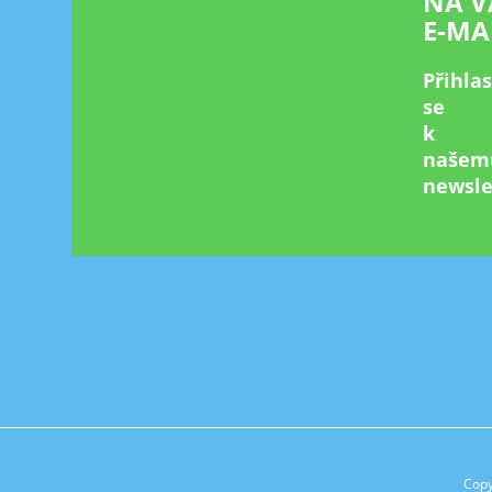
NA V
E-MA
Přihla
se
k
našem
newsle
Copy