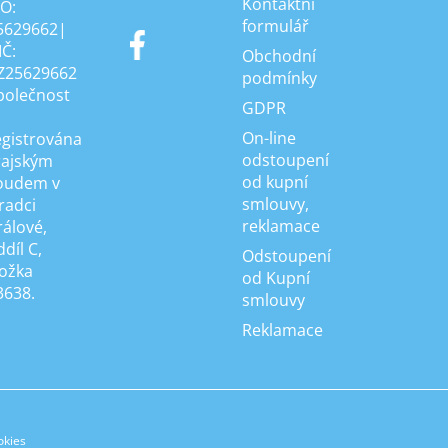
Kontaktní
ČO:
formulář
5629662|
IČ:
Obchodní
Z25629662
podmínky
polečnost
GDPR
On-line
egistrována
odstoupení
rajským
od kupní
oudem v
smlouvy,
radci
reklamace
rálové,
díl C,
Odstoupení
ložka
od Kupní
3638.
smlouvy
Reklamace
okies