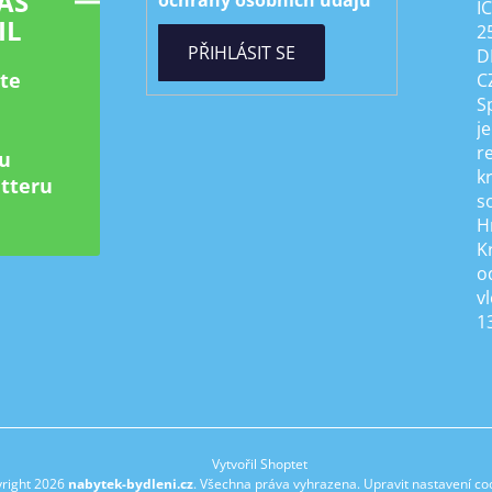
ÁŠ
ochrany osobních údajů
I
IL
2
PŘIHLÁSIT SE
D
ste
C
S
je
r
u
k
tteru
s
H
K
od
v
1
Vytvořil Shoptet
right 2026
nabytek-bydleni.cz
. Všechna práva vyhrazena.
Upravit nastavení co