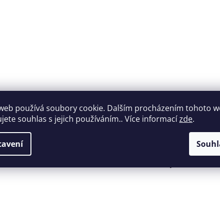
web používá soubory cookie. Dalším procházením tohoto 
ujete souhlas s jejich používáním.. Více informací
zde
.
Široký výběr
Perfektní
tavení
Souhl
nábytku za roz
zákaznická podpora
ceny