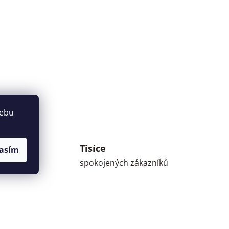
webu
Tisíce
asím
umné
spokojených zákazníků