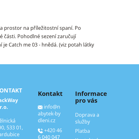
prostor na příležitostní spaní. Po
é části. Pohodlné sezení zaručují
je Catch me 03 - hnědá. (viz potah látky
ONTAKT
Kontakt
Informace
pro vás
ackWay
info
@
n
r.o.
abytek-by
Doprava a
dleni.cz
ělnická
služby
90, 533 01,
+420 46
Platba
ardubice
6 040 047