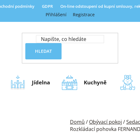
chodní podmínky
GDPR
On-line odstoupení od kupní smlouvy, r
Přihlášení
Registrace
HLEDAT
Jídelna
Kuchyně
Domů
/
Obývací pokoj
/
Sedac
Rozkládací pohovka FERNAND