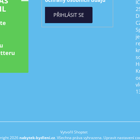
ÁŠ
ochrany osobních údajů
I
IL
2
PŘIHLÁSIT SE
D
ste
C
S
je
r
u
k
tteru
s
H
K
od
v
1
Vytvořil Shoptet
right 2026
nabytek-bydleni.cz
. Všechna práva vyhrazena.
Upravit nastavení co