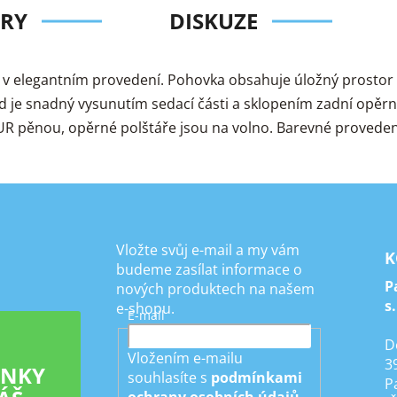
RY
DISKUZE
 elegantním provedení. Pohovka obsahuje úložný prostor a 
ad je snadný vysunutím sedací části a sklopením zadní opěrn
R pěnou, opěrné polštáře jsou na volno. Barevné provedení 
Vložte svůj e-mail a my vám
K
budeme zasílat informace o
P
nových produktech na našem
s.
e-shopu.
E-mail
D
Vložením e-mailu
3
INKY
souhlasíte s
podmínkami
P