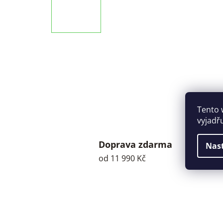
Tento 
vyjadř
Doprava zdarma
Nas
od 11 990 Kč