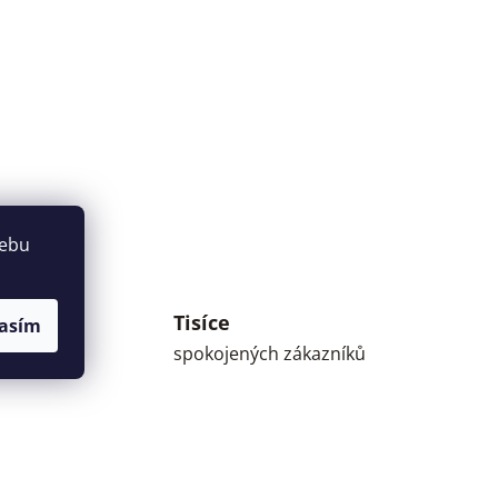
webu
Tisíce
asím
umné
spokojených zákazníků