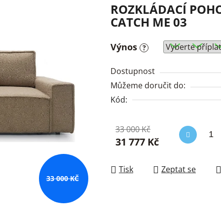
ROZKLÁDACÍ POH
CATCH ME 03
Výnos
?
Dostupnost
Můžeme doručit do:
Kód:
33 000 Kč
31 777 Kč
Měrná cena:
Tisk
Zeptat se
33 000 KČ