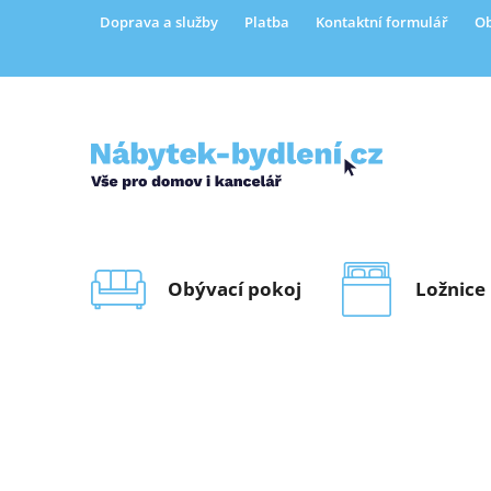
Přejít
Doprava a služby
Platba
Kontaktní formulář
Ob
na
obsah
Obývací pokoj
Ložnice