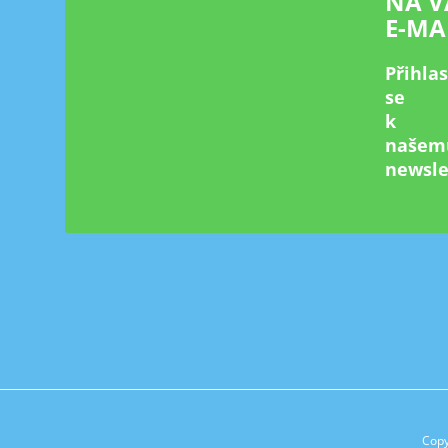
NA V
E-MA
Přihla
se
k
našem
newsle
Copy