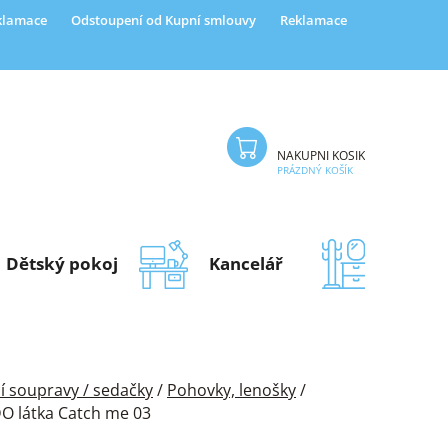
eklamace
Odstoupení od Kupní smlouvy
Reklamace
NÁKUPNÍ KOŠÍK
PRÁZDNÝ KOŠÍK
Dětský pokoj
Kancelář
Předsí
í soupravy / sedačky
/
Pohovky, lenošky
/
O látka Catch me 03