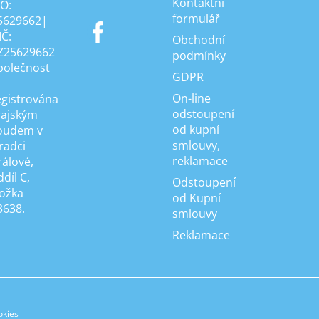
Kontaktní
ČO:
formulář
5629662|
IČ:
Obchodní
Z25629662
podmínky
polečnost
GDPR
On-line
egistrována
odstoupení
rajským
od kupní
oudem v
smlouvy,
radci
reklamace
rálové,
díl C,
Odstoupení
ložka
od Kupní
3638.
smlouvy
Reklamace
okies