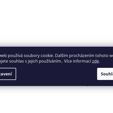
web používá soubory cookie. Dalším procházením tohoto 
ujete souhlas s jejich používáním.. Více informací
zde
.
Široký výběr
Perfektní
tavení
Souhl
nábytku za roz
zákaznická podpora
ceny