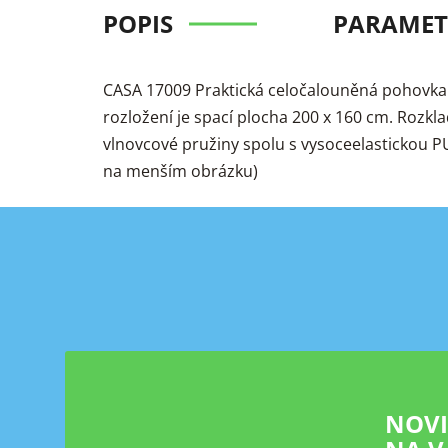
POPIS
PARAMET
CASA 17009 Praktická celočalouněná pohovka v
rozložení je spací plocha 200 x 160 cm. Rozkl
vlnovcové pružiny spolu s vysoceelastickou PU
na menším obrázku)
Z
á
p
a
t
í
NOV