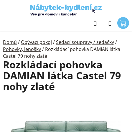
Přejít
na
obsah
Hledat
Domů
/
Obývací pokoj
/
Sedací soupravy / sedačky
/
Pohovky, lenošky
/
Rozkládací pohovka DAMIAN látka
Castel 79 nohy zlaté
Rozkládací pohovka
DAMIAN látka Castel 79
nohy zlaté