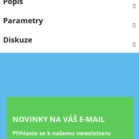
Popis
Parametry
Diskuze
Z
á
p
a
t
í
NOVINKY NA VÁŠ E-MAIL
Přihlaste se k našemu newsletteru