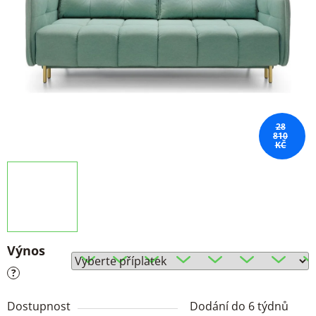
28
810
KČ
Výnos
?
Dostupnost
Dodání do 6 týdnů