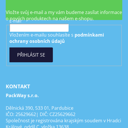
Vložte svůj e-mail a my vám budeme zasílat informace
o nových produktech na našem e-shopu.
E-mail
Vložením e-mailu souhlasíte s
podmínkami
ochrany osobních údajů
PŘIHLÁSIT SE
KONTAKT
PackWay s.r.o.
Dělnická 390, 533 01, Pardubice
IČO: 25629662| DIČ: CZ25629662
Společnost je registrována krajským soudem v Hradci
Králové, oddíl C, vložka 13638.