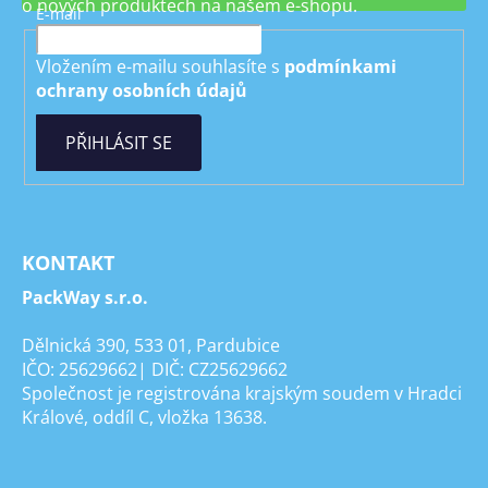
o nových produktech na našem e-shopu.
E-mail
Vložením e-mailu souhlasíte s
podmínkami
ochrany osobních údajů
PŘIHLÁSIT SE
KONTAKT
PackWay s.r.o.
Dělnická 390, 533 01, Pardubice
IČO: 25629662| DIČ: CZ25629662
Společnost je registrována krajským soudem v Hradci
Králové, oddíl C, vložka 13638.