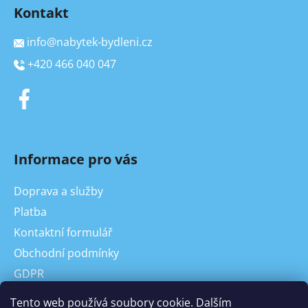
Kontakt
info
@
nabytek-bydleni.cz
+420 466 040 047
Informace pro vás
Doprava a služby
Platba
Kontaktní formulář
Obchodní podmínky
GDPR
On-line odstoupení od kupní smlouvy, reklamace
Tento web používá soubory cookie. Dalším