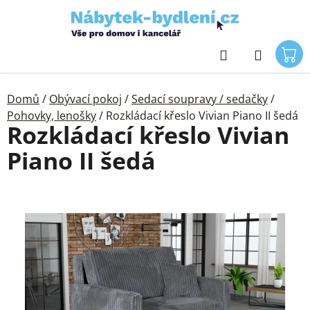
Přejít
na
obsah
Hledat
Domů
/
Obývací pokoj
/
Sedací soupravy / sedačky
/
Pohovky, lenošky
/
Rozkládací křeslo Vivian Piano II šedá
Rozkládací křeslo Vivian
Piano II šedá