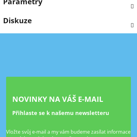
Parametry
Diskuze
Z
á
p
a
t
í
NOVINKY NA VÁŠ E-MAIL
Přihlaste se k našemu newsletteru
Vložte svůj e-mail a my vám budeme zasílat informace