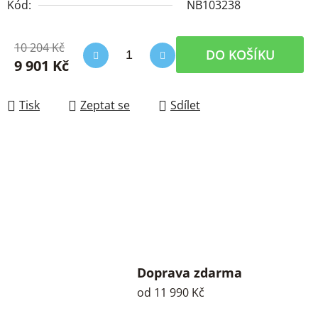
Kód:
NB103238
10 204 Kč
DO KOŠÍKU
9 901 Kč
Měrná cena:
Tisk
Zeptat se
Sdílet
Doprava zdarma
od 11 990 Kč