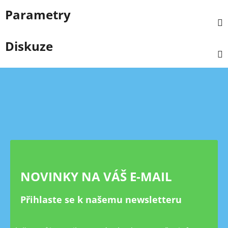
Parametry
Diskuze
Z
á
p
a
t
í
NOVINKY NA VÁŠ E-MAIL
Přihlaste se k našemu newsletteru