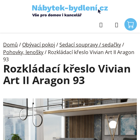
Přejít
na
obsah
Hledat
Domů
/
Obývací pokoj
/
Sedací soupravy / sedačky
/
Pohovky, lenošky
/
Rozkládací křeslo Vivian Art II Aragon
93
Rozkládací křeslo Vivian
Art II Aragon 93