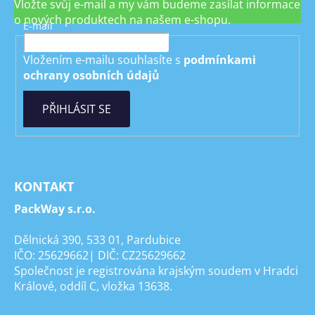
Vložte svůj e-mail a my vám budeme zasílat informace
o nových produktech na našem e-shopu.
E-mail
Vložením e-mailu souhlasíte s
podmínkami
ochrany osobních údajů
PŘIHLÁSIT SE
KONTAKT
PackWay s.r.o.
Dělnická 390, 533 01, Pardubice
IČO: 25629662| DIČ: CZ25629662
Společnost je registrována krajským soudem v Hradci
Králové, oddíl C, vložka 13638.