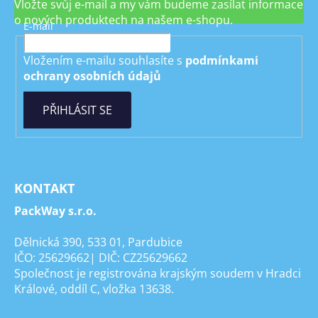
Vložte svůj e-mail a my vám budeme zasílat informace
o nových produktech na našem e-shopu.
E-mail
Vložením e-mailu souhlasíte s
podmínkami
ochrany osobních údajů
PŘIHLÁSIT SE
KONTAKT
PackWay s.r.o.
Dělnická 390, 533 01, Pardubice
IČO: 25629662| DIČ: CZ25629662
Společnost je registrována krajským soudem v Hradci
Králové, oddíl C, vložka 13638.