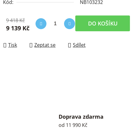
Kód:
NB103232
9 418 Kč
DO KOŠÍKU
9 139 Kč
Měrná cena:
Tisk
Zeptat se
Sdílet
Doprava zdarma
od 11 990 Kč