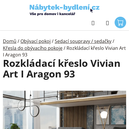
Přejít
na
obsah
Hledat
Domů
/
Obývací pokoj
/
Sedací soupravy / sedačky
/
Křesla do obývacího pokoje
/
Rozkládací křeslo Vivian Art
I Aragon 93
Rozkládací křeslo Vivian
Art I Aragon 93