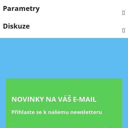
Parametry
Diskuze
Z
á
p
a
t
í
NOVINKY NA VÁŠ E-MAIL
Přihlaste se k našemu newsletteru