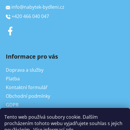
info
@
nabytek-bydleni.cz
+420 466 040 047
Informace pro vás
Doprava a služby
Platba
Kontaktní formulář
Obchodní podmínky
GDPR
On-line odstoupení od kupní smlouvy, reklamace
Tento web používá soubory cookie. Dalším
Odstoupení od Kupní smlouvy
procházením tohoto webu vyjadřujete souhlas s jejich
používáním.. Více informací
zde
.