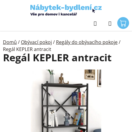
Přejít
na
obsah
Hledat
Domů
/
Obývací pokoj
/
Regály do obývacího pokoje
/
Regál KEPLER antracit
Regál KEPLER antracit