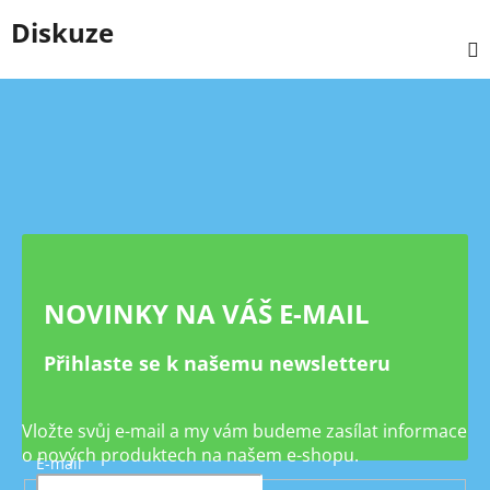
Diskuze
Z
á
p
a
t
í
NOVINKY NA VÁŠ E-MAIL
Přihlaste se k našemu newsletteru
Vložte svůj e-mail a my vám budeme zasílat informace
o nových produktech na našem e-shopu.
E-mail