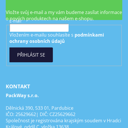
Vložte svůj e-mail a my vám budeme zasílat informace
o nových produktech na našem e-shopu.
E-mail
Vložením e-mailu souhlasíte s
podmínkami
ochrany osobních údajů
PŘIHLÁSIT SE
KONTAKT
PackWay s.r.o.
Dělnická 390, 533 01, Pardubice
IČO: 25629662| DIČ: CZ25629662
Společnost je registrována krajským soudem v Hradci
Králové, oddíl C, vložka 13638.