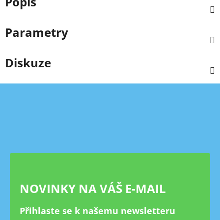
Popis
Parametry
Diskuze
Z
á
p
a
t
í
NOVINKY NA VÁŠ E-MAIL
Přihlaste se k našemu newsletteru