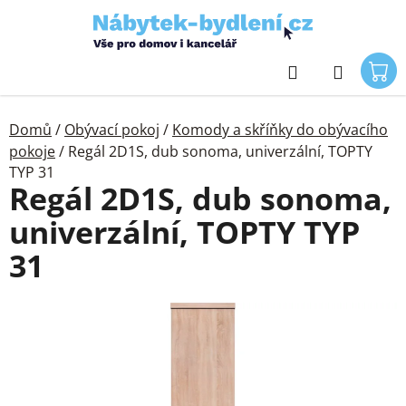
Přejít
na
obsah
Hledat
Domů
/
Obývací pokoj
/
Komody a skříňky do obývacího
pokoje
/
Regál 2D1S, dub sonoma, univerzální, TOPTY
TYP 31
Regál 2D1S, dub sonoma,
univerzální, TOPTY TYP
31