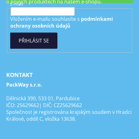
o nových produktech na našem e-shopu.
E-mail
Vložením e-mailu souhlasíte s
podmínkami
ochrany osobních údajů
PŘIHLÁSIT SE
KONTAKT
PackWay s.r.o.
Dělnická 390, 533 01, Pardubice
IČO: 25629662| DIČ: CZ25629662
Společnost je registrována krajským soudem v Hradci
Králové, oddíl C, vložka 13638.