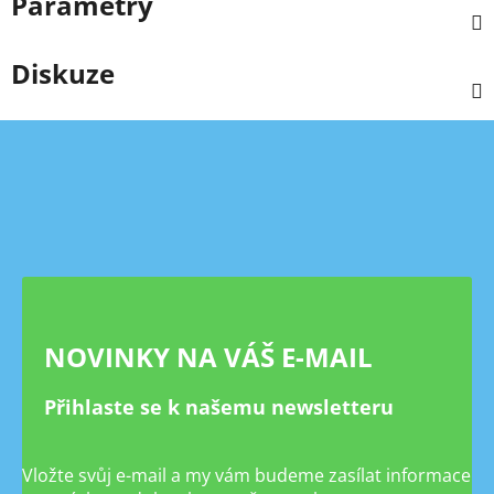
Parametry
Diskuze
Z
á
p
a
t
í
NOVINKY NA VÁŠ E-MAIL
Přihlaste se k našemu newsletteru
Vložte svůj e-mail a my vám budeme zasílat informace