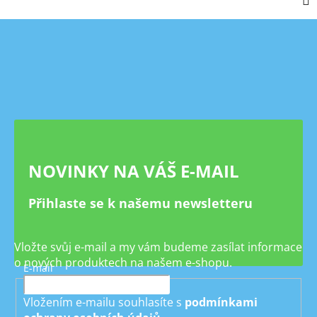
Z
á
p
a
t
í
NOVINKY NA VÁŠ E-MAIL
Přihlaste se k našemu newsletteru
Vložte svůj e-mail a my vám budeme zasílat informace
o nových produktech na našem e-shopu.
E-mail
Vložením e-mailu souhlasíte s
podmínkami