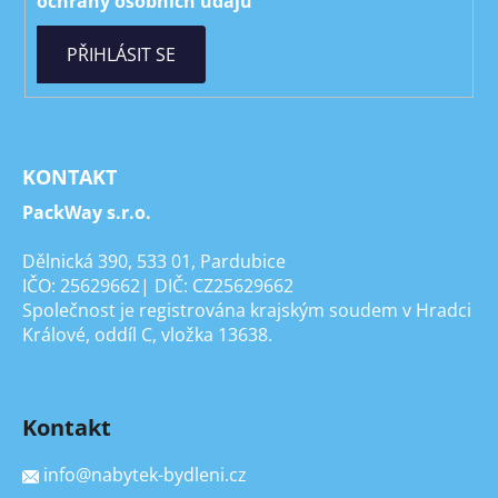
ochrany osobních údajů
PŘIHLÁSIT SE
KONTAKT
PackWay s.r.o.
Dělnická 390, 533 01, Pardubice
IČO: 25629662| DIČ: CZ25629662
Společnost je registrována krajským soudem v Hradci
Králové, oddíl C, vložka 13638.
Kontakt
info
@
nabytek-bydleni.cz