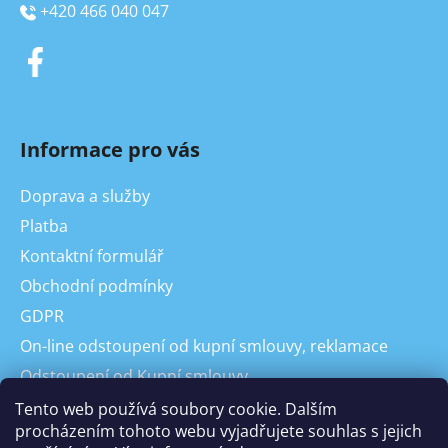
+420 466 040 047
Informace pro vás
Doprava a služby
Platba
Kontaktní formulář
Obchodní podmínky
GDPR
On-line odstoupení od kupní smlouvy, reklamace
Odstoupení od Kupní smlouvy
Reklamace
Tento web používá soubory cookie. Dalším
procházením tohoto webu vyjadřujete souhlas s jejich