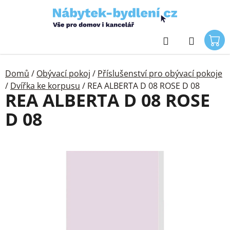
Přejít
na
obsah
Hledat
Domů
/
Obývací pokoj
/
Příslušenství pro obývací pokoje
/
Dvířka ke korpusu
/
REA ALBERTA D 08 ROSE D 08
REA ALBERTA D 08 ROSE
D 08