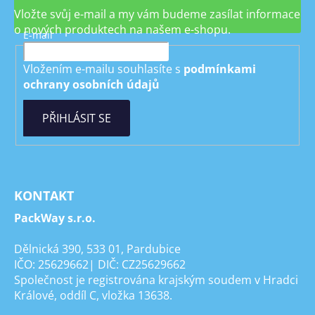
Vložte svůj e-mail a my vám budeme zasílat informace
o nových produktech na našem e-shopu.
E-mail
Vložením e-mailu souhlasíte s
podmínkami
ochrany osobních údajů
PŘIHLÁSIT SE
KONTAKT
PackWay s.r.o.
Dělnická 390, 533 01, Pardubice
IČO: 25629662| DIČ: CZ25629662
Společnost je registrována krajským soudem v Hradci
Králové, oddíl C, vložka 13638.