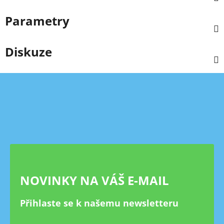
Parametry
Diskuze
Z
á
p
a
t
í
NOVINKY NA VÁŠ E-MAIL
Přihlaste se k našemu newsletteru