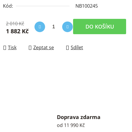
Kód:
NB100245
2 010 Kč
DO KOŠÍKU
1 882 Kč
Měrná cena:
Tisk
Zeptat se
Sdílet
Doprava zdarma
od 11 990 Kč