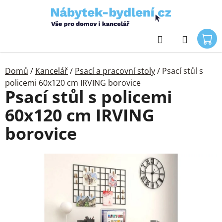
Přejít
na
obsah
Hledat
Domů
/
Kancelář
/
Psací a pracovní stoly
/
Psací stůl s
policemi 60x120 cm IRVING borovice
Psací stůl s policemi
60x120 cm IRVING
borovice