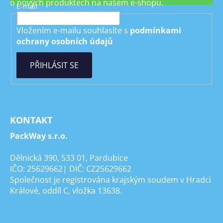
o nových produktech na našem e-shopu.
E-mail
Vložením e-mailu souhlasíte s
podmínkami
ochrany osobních údajů
PŘIHLÁSIT SE
KONTAKT
PackWay s.r.o.
Dělnická 390, 533 01, Pardubice
IČO: 25629662| DIČ: CZ25629662
Společnost je registrována krajským soudem v Hradci
Králové, oddíl C, vložka 13638.