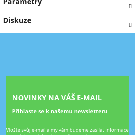
Parametry
Diskuze
Z
á
p
a
t
í
NOVINKY NA VÁŠ E-MAIL
Přihlaste se k našemu newsletteru
Vložte svůj e-mail a my vám budeme zasílat informace