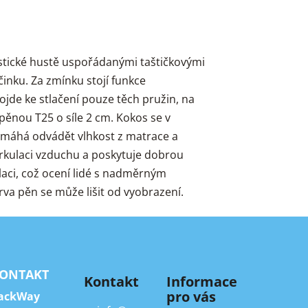
stické hustě uspořádanými taštičkovými
inku. Za zmínku stojí funkce
dojde ke stlačení pouze těch pružin, na
pěnou T25 o síle 2 cm. Kokos se v
 Pomáhá odvádět vlhkost z matrace a
irkulaci vzduchu a poskytuje dobrou
laci, což ocení lidé s nadměrným
rva pěn se může lišit od vyobrazení.
ONTAKT
Kontakt
Informace
pro vás
ackWay