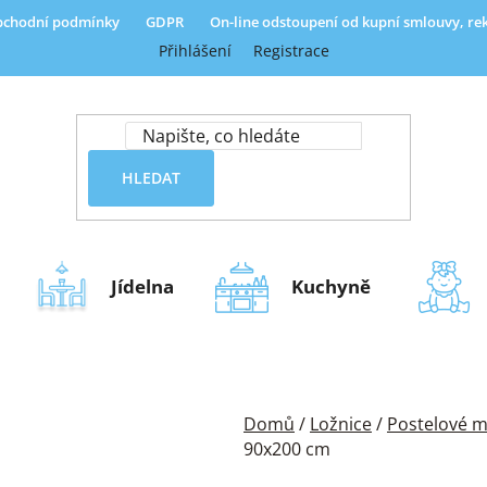
chodní podmínky
GDPR
On-line odstoupení od kupní smlouvy, r
Přihlášení
Registrace
HLEDAT
Jídelna
Kuchyně
Domů
/
Ložnice
/
Postelové m
90x200 cm