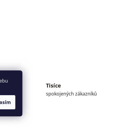
webu
Tisíce
umné
spokojených zákazníků
asím