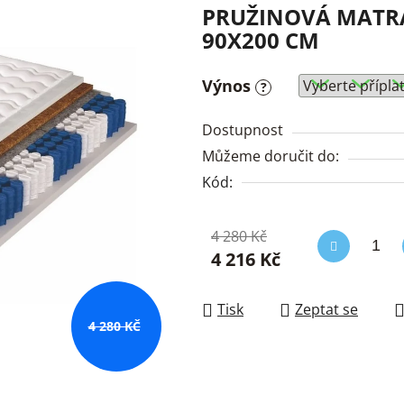
PRUŽINOVÁ MATR
90X200 CM
Výnos
?
Dostupnost
Můžeme doručit do:
Kód:
4 280 Kč
4 216 Kč
Měrná cena:
Tisk
Zeptat se
4 280 KČ