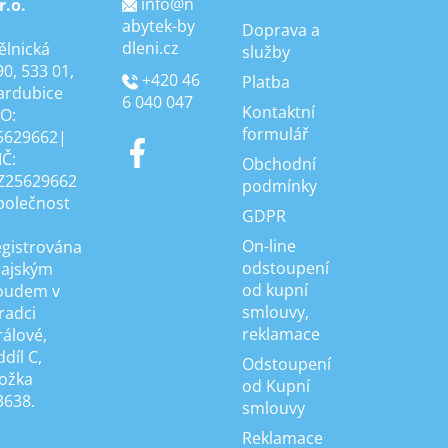
info
@
n
r.o.
abytek-by
Doprava a
dleni.cz
ělnická
služby
90, 533 01,
+420 46
Platba
ardubice
6 040 047
Kontaktní
ČO:
formulář
5629662|
IČ:
Obchodní
Z25629662
podmínky
polečnost
GDPR
On-line
egistrována
odstoupení
rajským
od kupní
oudem v
smlouvy,
radci
reklamace
rálové,
díl C,
Odstoupení
ložka
od Kupní
3638.
smlouvy
Reklamace