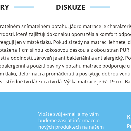
RY
DISKUZE
atelném snímatelném potahu. Jádro matrace je charakteri
dosti, které zajišťují dokonalou oporu těla a komfort odpoč
reagují jen v místě tlaku. Pokud si tedy na matraci lehnete, 
ny potažena 1 cm silnou kokosovou deskou a z obou stran PUR 
ti a odolnosti, zároveň je antibakteriální a antialergický.
ypoalergenní a použití bavlny v potahu matrace podporuje c
ům tlaku, deformaci a promáčknutí a poskytuje dobrou venti
 středně tvrdá/extra tvrdá. Výška matrace je +/- 19 cm. Ba
Vložte svůj e-mail a my vám
K
budeme zasílat informace o
P
nových produktech na našem