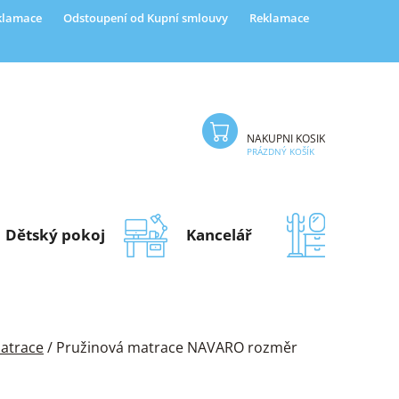
eklamace
Odstoupení od Kupní smlouvy
Reklamace
NÁKUPNÍ KOŠÍK
PRÁZDNÝ KOŠÍK
Dětský pokoj
Kancelář
Předsí
atrace
/
Pružinová matrace NAVARO rozměr