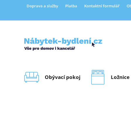
Přejít
Doprava a služby
Platba
Kontaktní formulář
Ob
na
obsah
Obývací pokoj
Ložnice