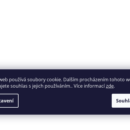
web používá soubory cookie. Dalším procházením tohoto 
Široký výběr
Perfektní
ujete souhlas s jejich používáním.. Více informací
zde
.
nábytku za roz
zákaznická podpora
ceny
tavení
Souhl