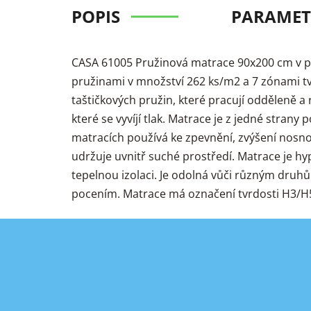
POPIS
PARAMET
CASA 61005 Pružinová matrace 90x200 cm v pr
pružinami v množství 262 ks/m2 a 7 zónami tvr
taštičkových pružin, které pracují odděleně a 
které se vyvíjí tlak. Matrace je z jedné stra
matracích používá ke zpevnění, zvýšení nosnos
udržuje uvnitř suché prostředí. Matrace je h
tepelnou izolaci. Je odolná vůči různým druh
pocením. Matrace má označení tvrdosti H3/H5 -
Z
á
p
a