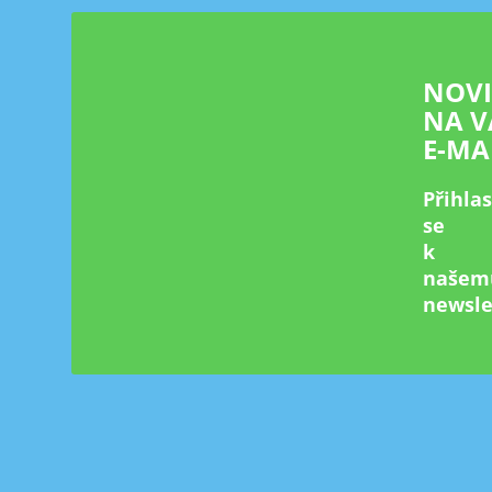
t
í
NOV
NA V
E-MA
Přihla
se
k
našem
newsle