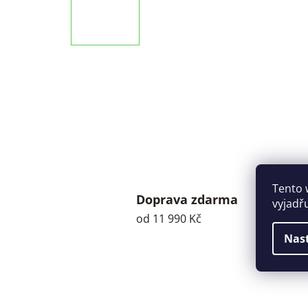
Tento 
Doprava zdarma
vyjadř
od 11 990 Kč
Nas