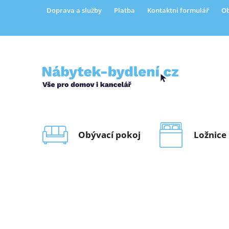
Přejít
Doprava a služby
Platba
Kontaktní formulář
Ob
na
obsah
Obývací pokoj
Ložnice