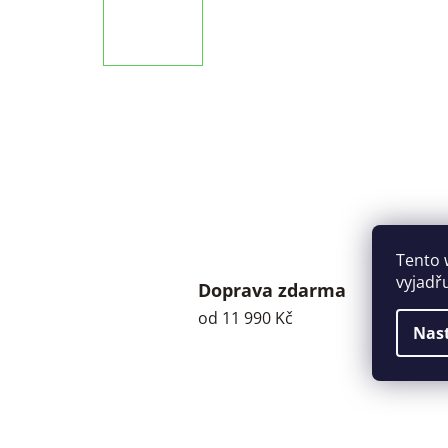
Tento 
vyjadř
Doprava zdarma
od 11 990 Kč
Nas