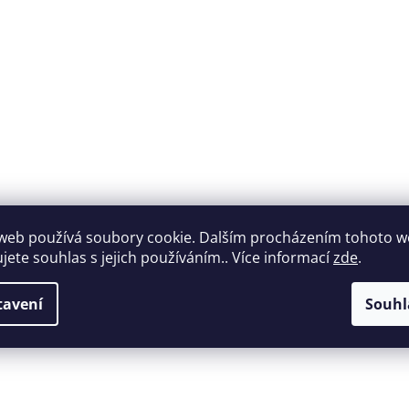
web používá soubory cookie. Dalším procházením tohoto 
Široký výběr
ujete souhlas s jejich používáním.. Více informací
zde
.
Perfektní
nábytku za roz
zákaznická podpora
ceny
tavení
Souhl