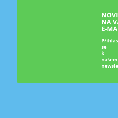
í
NOV
NA V
E-MA
Přihla
se
k
našem
newsle