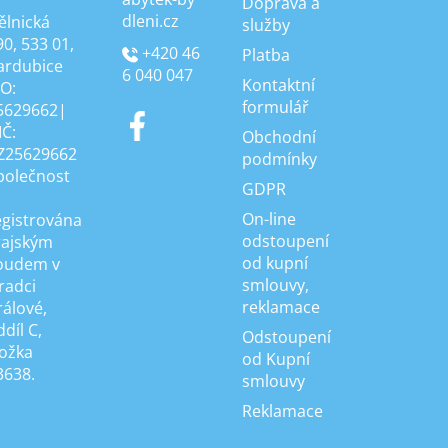
Doprava a
dleni.cz
ělnická
služby
90, 533 01,
+420 46
Platba
ardubice
6 040 047
Kontaktní
ČO:
formulář
5629662|
IČ:
Obchodní
Z25629662
podmínky
polečnost
GDPR
On-line
egistrována
odstoupení
rajským
od kupní
oudem v
smlouvy,
radci
reklamace
rálové,
díl C,
Odstoupení
ložka
od Kupní
3638.
smlouvy
Reklamace