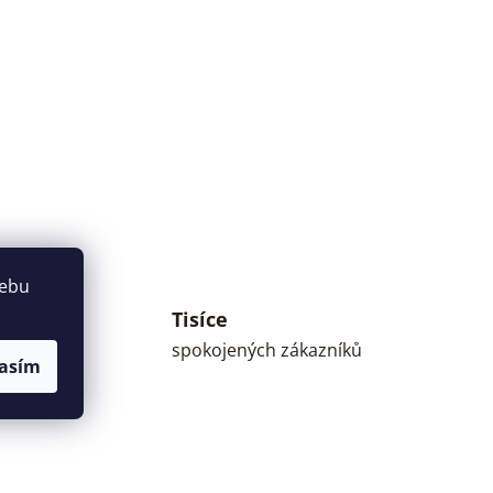
webu
Tisíce
umné
spokojených zákazníků
asím