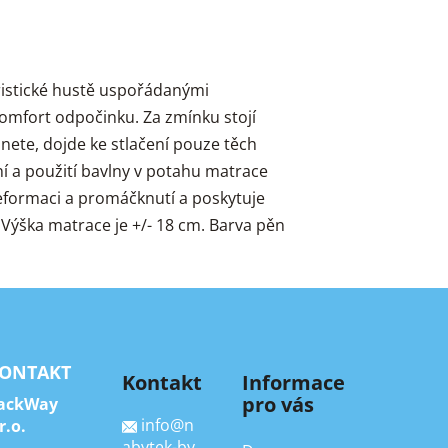
istické hustě uspořádanými
komfort odpočinku. Za zmínku stojí
hnete, dojde ke stlačení pouze těch
ní a použití bavlny v potahu matrace
deformaci a promáčknutí a poskytuje
 Výška matrace je +/- 18 cm. Barva pěn
ONTAKT
Kontakt
Informace
pro vás
ackWay
info
@
n
r.o.
abytek-by