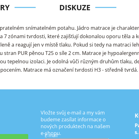
RY
DISKUZE
pratelném snímatelném potahu. Jádro matrace je charakter
 7 zónami tvrdosti, které zajišťují dokonalou oporu těla a 
leně a reagují jen v místě tlaku. Pokud si tedy na matraci le
obou stran PUR pěnou T25 o síle 2 cm. Matrace je hypoalergen
ou tepelnou izolaci. Je odolná vůči různým druhům tlaku, 
 pocením. Matrace má označení tvrdosti H3 - středně tvrdá.
Vložte svůj e-mail a my vám
K
budeme zasílat informace o
P
nových produktech na našem
s.
e-shopu.
E-mail