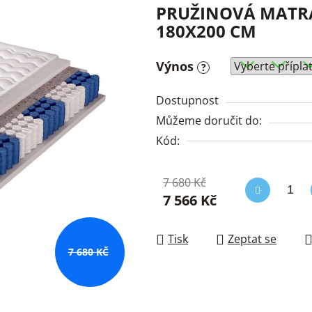
PRUŽINOVÁ MATR
180X200 CM
Výnos
?
Dostupnost
Můžeme doručit do:
Kód:
7 680 Kč
7 566 Kč
Měrná cena:
Tisk
Zeptat se
7 680 KČ