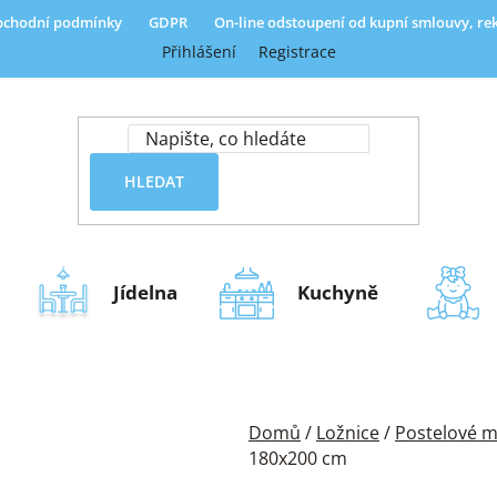
chodní podmínky
GDPR
On-line odstoupení od kupní smlouvy, r
Přihlášení
Registrace
HLEDAT
Jídelna
Kuchyně
Domů
/
Ložnice
/
Postelové m
180x200 cm