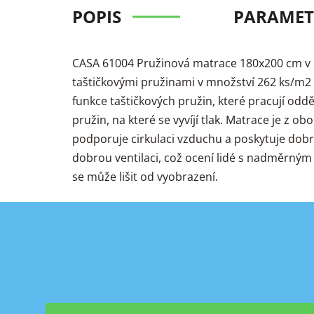
POPIS
PARAMET
CASA 61004 Pružinová matrace 180x200 cm v 
taštičkovými pružinami v množství 262 ks/m2 a
funkce taštičkových pružin, které pracují oddě
pružin, na které se vyvíjí tlak. Matrace je z 
podporuje cirkulaci vzduchu a poskytuje dobr
dobrou ventilaci, což ocení lidé s nadměrným
se může lišit od vyobrazení.
Z
á
p
a
t