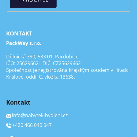
KONTAKT
PackWay s.r.o.
Dělnická 390, 533 01, Pardubice
IČO: 25629662| DIČ: CZ25629662
Společnost je registrována krajským soudem v Hradci
Králové, oddíl C, vložka 13638.
Kontakt
info
@
nabytek-bydleni.cz
+420 466 040 047