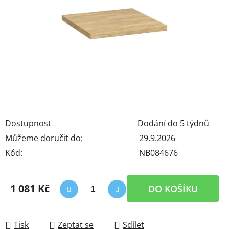
Dostupnost
Dodání do 5 týdnů
Můžeme doručit do:
29.9.2026
Kód:
NB084676
1 081 Kč
DO KOŠÍKU
Měrná cena:
Tisk
Zeptat se
Sdílet