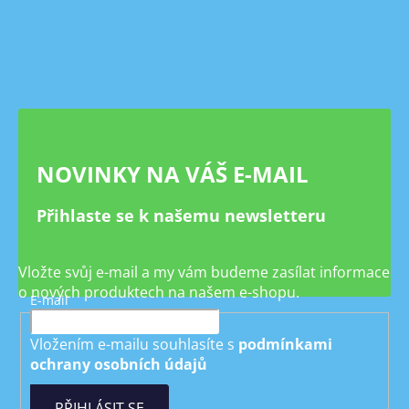
á
p
a
t
í
NOVINKY NA VÁŠ E-MAIL
Přihlaste se k našemu newsletteru
Vložte svůj e-mail a my vám budeme zasílat informace
o nových produktech na našem e-shopu.
E-mail
Vložením e-mailu souhlasíte s
podmínkami
ochrany osobních údajů
PŘIHLÁSIT SE