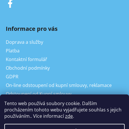
Informace pro vás
Doprava a služby
Platba
Kontaktní formulář
Obchodní podmínky
GDPR
On-line odstoupení od kupní smlouvy, reklamace
Odstoupení od Kupní smlouvy
Reklamace
Tento web používá soubory cookie. Dalším
procházením tohoto webu vyjadřujete souhlas s jejich
používáním.. Více informací
zde
.