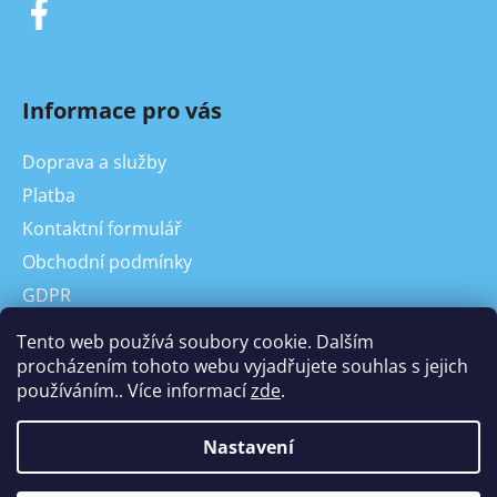
Informace pro vás
Doprava a služby
Platba
Kontaktní formulář
Obchodní podmínky
GDPR
On-line odstoupení od kupní smlouvy, reklamace
Tento web používá soubory cookie. Dalším
Odstoupení od Kupní smlouvy
procházením tohoto webu vyjadřujete souhlas s jejich
používáním.. Více informací
zde
.
Reklamace
Nastavení