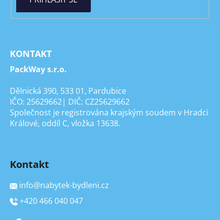
KONTAKT
PackWay s.r.o.
Dělnická 390, 533 01, Pardubice
IČO: 25629662| DIČ: CZ25629662
Společnost je registrována krajským soudem v Hradci
Králové, oddíl C, vložka 13638.
Kontakt
info
@
nabytek-bydleni.cz
+420 466 040 047