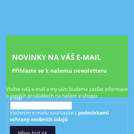
á
p
a
t
í
NOVINKY NA VÁŠ E-MAIL
Přihlaste se k našemu newsletteru
Vložte svůj e-mail a my vám budeme zasílat informace
o nových produktech na našem e-shopu.
E-mail
Vložením e-mailu souhlasíte s
podmínkami
ochrany osobních údajů
PŘIHLÁSIT SE