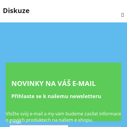
Diskuze
Z
á
p
a
t
í
NOVINKY NA VÁŠ E-MAIL
Přihlaste se k našemu newsletteru
Vložte svůj e-mail a my vám budeme zasílat informace
o nových produktech na našem e-shopu.
E-mail