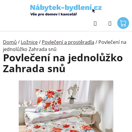
Přejít
na
obsah
Hledat
Domů
/
Ložnice
/
Povlečení a prostěradla
/
Povlečení na
jednolůžko Zahrada snů
Povlečení na jednolůžko
Zahrada snů