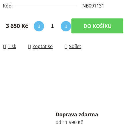
Kód:
NB091131
3 650 Kč
DO KOŠÍKU
Měrná cena:
Tisk
Zeptat se
Sdílet
Doprava zdarma
od 11 990 Kč