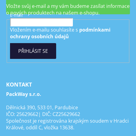
Vložte svůj e-mail a my vám budeme zasílat informace
o nových produktech na našem e-shopu.
E-mail
Vložením e-mailu souhlasíte s
podmínkami
ochrany osobních údajů
PŘIHLÁSIT SE
KONTAKT
PackWay s.r.o.
Dělnická 390, 533 01, Pardubice
IČO: 25629662| DIČ: CZ25629662
Společnost je registrována krajským soudem v Hradci
Králové, oddíl C, vložka 13638.