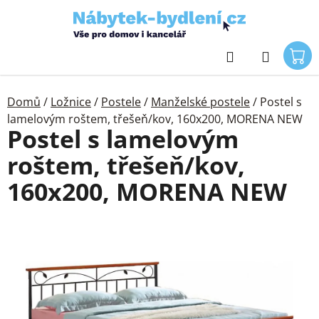
Přejít
na
obsah
Hledat
Domů
/
Ložnice
/
Postele
/
Manželské postele
/
Postel s
lamelovým roštem, třešeň/kov, 160x200, MORENA NEW
Postel s lamelovým
roštem, třešeň/kov,
160x200, MORENA NEW