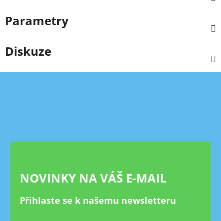
Parametry
Diskuze
Z
á
p
a
t
í
NOVINKY NA VÁŠ E-MAIL
Přihlaste se k našemu newsletteru