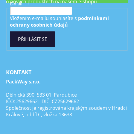
o nových produktech na našem e-shopu.
E-mail
Vložením e-mailu souhlasíte s
podmínkami
ochrany osobních údajů
PŘIHLÁSIT SE
KONTAKT
PackWay s.r.o.
Dělnická 390, 533 01, Pardubice
IČO: 25629662| DIČ: CZ25629662
Společnost je registrována krajským soudem v Hradci
Králové, oddíl C, vložka 13638.