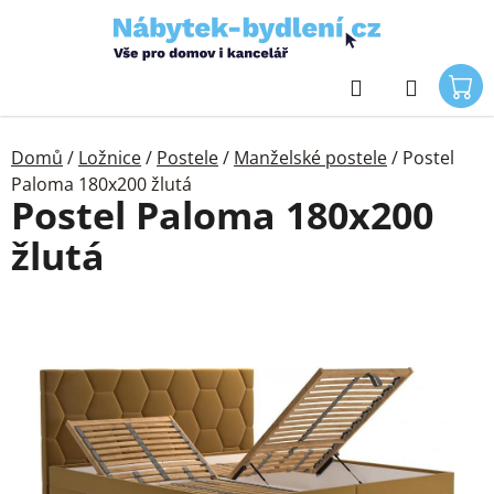
Přejít
na
obsah
Hledat
Domů
/
Ložnice
/
Postele
/
Manželské postele
/
Postel
Paloma 180x200 žlutá
Postel Paloma 180x200
žlutá