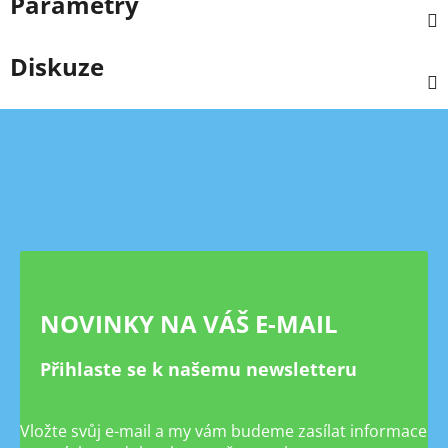
Parametry
Diskuze
Z
á
p
a
t
í
NOVINKY NA VÁŠ E-MAIL
Přihlaste se k našemu newsletteru
Vložte svůj e-mail a my vám budeme zasílat informace