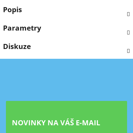
Popis
Parametry
Diskuze
Z
á
p
a
t
í
NOVINKY NA VÁŠ E-MAIL