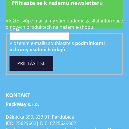
Přihlaste se k našemu newsletteru
Vložte svůj e-mail a my vám budeme zasílat informace
o nových produktech na našem e-shopu.
E-mail
Vložením e-mailu souhlasíte s
podmínkami
ochrany osobních údajů
PŘIHLÁSIT SE
KONTAKT
PackWay s.r.o.
Dělnická 390, 533 01, Pardubice
IČO: 25629662| DIČ: CZ25629662