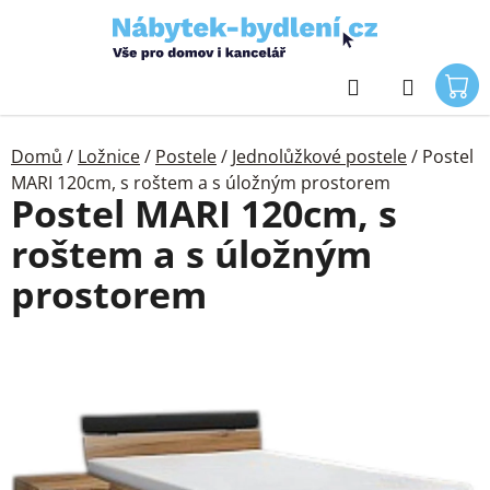
Přejít
na
obsah
Hledat
Domů
/
Ložnice
/
Postele
/
Jednolůžkové postele
/
Postel
MARI 120cm, s roštem a s úložným prostorem
Postel MARI 120cm, s
roštem a s úložným
prostorem