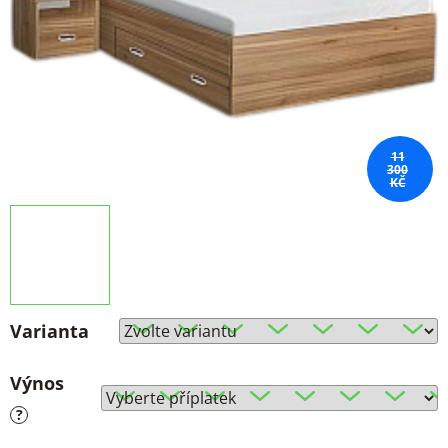
11
300
KČ
Varianta
Výnos
?