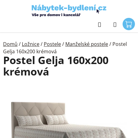
Přejít
na
obsah
Hledat
Domů
/
Ložnice
/
Postele
/
Manželské postele
/
Postel
Gelja 160x200 krémová
Postel Gelja 160x200
krémová