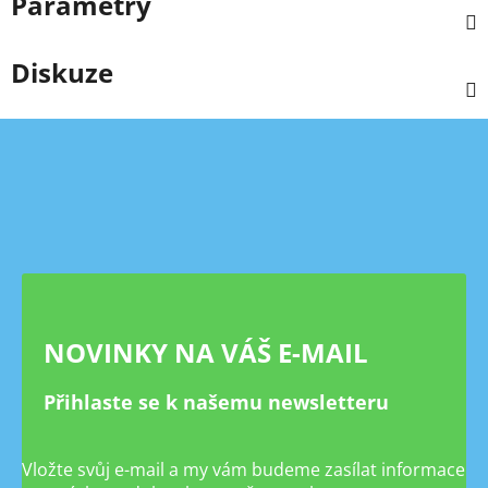
Parametry
Diskuze
Z
á
p
a
t
í
NOVINKY NA VÁŠ E-MAIL
Přihlaste se k našemu newsletteru
Vložte svůj e-mail a my vám budeme zasílat informace