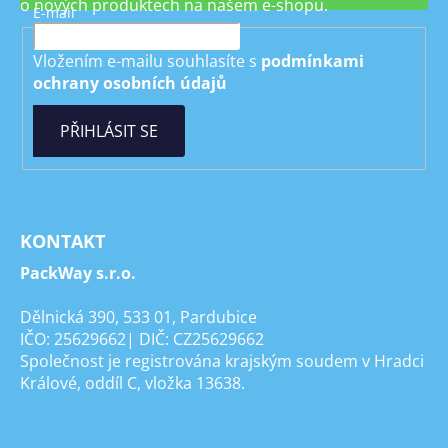
o nových produktech na našem e-shopu.
E-mail
Vložením e-mailu souhlasíte s
podmínkami
ochrany osobních údajů
PŘIHLÁSIT SE
KONTAKT
PackWay s.r.o.
Dělnická 390, 533 01, Pardubice
IČO: 25629662| DIČ: CZ25629662
Společnost je registrována krajským soudem v Hradci
Králové, oddíl C, vložka 13638.