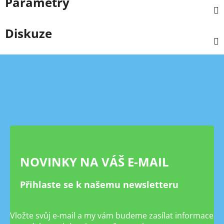
Parametry
Diskuze
Z
á
p
a
t
í
NOVINKY NA VÁŠ E-MAIL
Přihlaste se k našemu newsletteru
Vložte svůj e-mail a my vám budeme zasílat informace