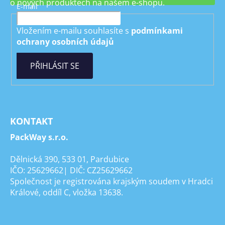
o nových produktech na našem e-shopu.
E-mail
Vložením e-mailu souhlasíte s
podmínkami
ochrany osobních údajů
PŘIHLÁSIT SE
KONTAKT
PackWay s.r.o.
Dělnická 390, 533 01, Pardubice
IČO: 25629662| DIČ: CZ25629662
Společnost je registrována krajským soudem v Hradci
Králové, oddíl C, vložka 13638.