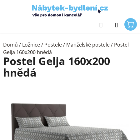
Přejít
na
obsah
Hledat
Domů
/
Ložnice
/
Postele
/
Manželské postele
/
Postel
Gelja 160x200 hnědá
Postel Gelja 160x200
hnědá