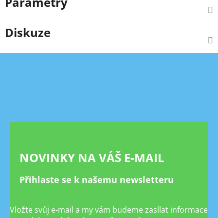
Parametry
Diskuze
Z
á
p
a
t
í
NOVINKY NA VÁŠ E-MAIL
Přihlaste se k našemu newsletteru
Vložte svůj e-mail a my vám budeme zasílat informace