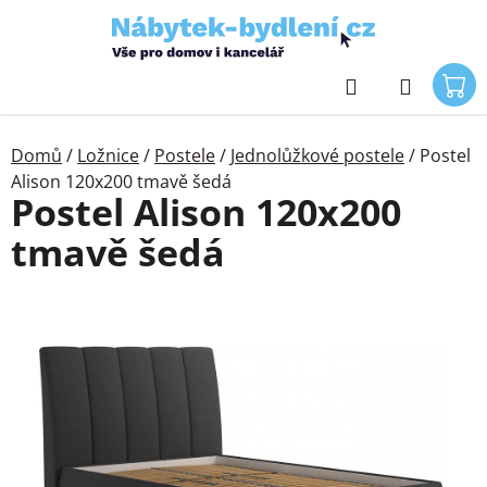
Přejít
na
obsah
Hledat
Domů
/
Ložnice
/
Postele
/
Jednolůžkové postele
/
Postel
Alison 120x200 tmavě šedá
Postel Alison 120x200
tmavě šedá