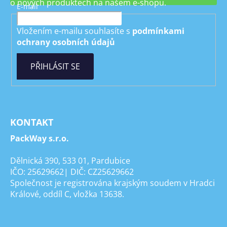
o nových produktech na našem e-shopu.
E-mail
Vložením e-mailu souhlasíte s
podmínkami
ochrany osobních údajů
PŘIHLÁSIT SE
KONTAKT
PackWay s.r.o.
Dělnická 390, 533 01, Pardubice
IČO: 25629662| DIČ: CZ25629662
Společnost je registrována krajským soudem v Hradci
Králové, oddíl C, vložka 13638.