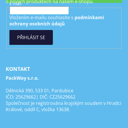
o nových produktech na našem e-shopu.
E-mail
Vložením e-mailu souhlasíte s
podmínkami
ochrany osobních údajů
PŘIHLÁSIT SE
KONTAKT
PackWay s.r.o.
Dělnická 390, 533 01, Pardubice
IČO: 25629662| DIČ: CZ25629662
Společnost je registrována krajským soudem v Hradci
Králové, oddíl C, vložka 13638.