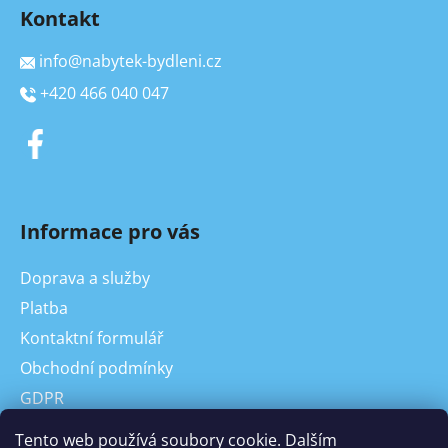
Kontakt
info
@
nabytek-bydleni.cz
+420 466 040 047
Informace pro vás
Doprava a služby
Platba
Kontaktní formulář
Obchodní podmínky
GDPR
On-line odstoupení od kupní smlouvy, reklamace
Tento web používá soubory cookie. Dalším