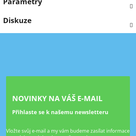
Parametry
Diskuze
Z
á
p
a
t
í
NOVINKY NA VÁŠ E-MAIL
Přihlaste se k našemu newsletteru
Vložte svůj e-mail a my vám budeme zasílat informace