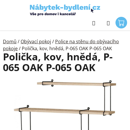
Přejít
na
obsah
Hledat
Domů
/
Obývací pokoj
/
Police na stěnu do obývacího
pokoje
/
Polička, kov, hnědá, P-065 OAK P-065 OAK
Polička, kov, hnědá, P-
065 OAK P-065 OAK