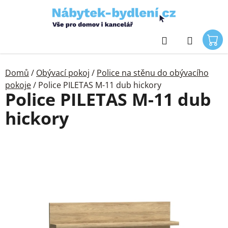
Přejít
na
obsah
Hledat
Domů
/
Obývací pokoj
/
Police na stěnu do obývacího
pokoje
/
Police PILETAS M-11 dub hickory
Police PILETAS M-11 dub
hickory