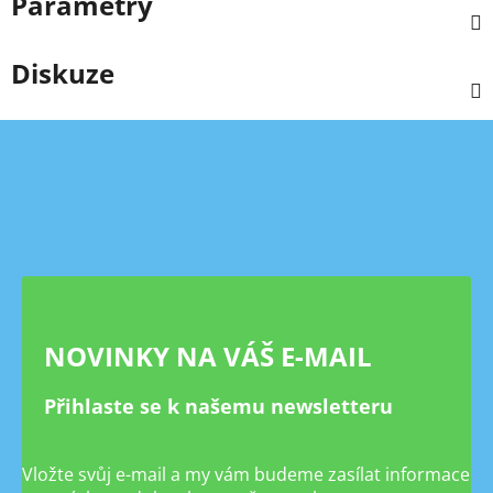
Parametry
Diskuze
Z
á
p
a
t
í
NOVINKY NA VÁŠ E-MAIL
Přihlaste se k našemu newsletteru
Vložte svůj e-mail a my vám budeme zasílat informace