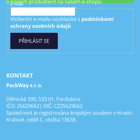
o nových produktech na našem e-shopu.
E-mail
Vložením e-mailu souhlasíte s
podmínkami
ochrany osobních údajů
PŘIHLÁSIT SE
KONTAKT
PackWay s.r.o.
Dělnická 390, 533 01, Pardubice
IČO: 25629662| DIČ: CZ25629662
Společnost je registrována krajským soudem v Hradci
Králové, oddíl C, vložka 13638.