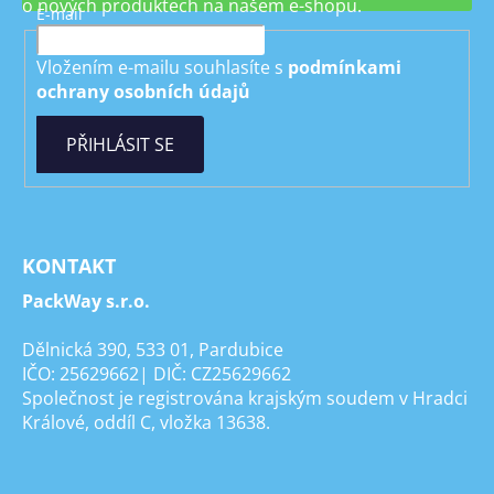
o nových produktech na našem e-shopu.
E-mail
Vložením e-mailu souhlasíte s
podmínkami
ochrany osobních údajů
PŘIHLÁSIT SE
KONTAKT
PackWay s.r.o.
Dělnická 390, 533 01, Pardubice
IČO: 25629662| DIČ: CZ25629662
Společnost je registrována krajským soudem v Hradci
Králové, oddíl C, vložka 13638.