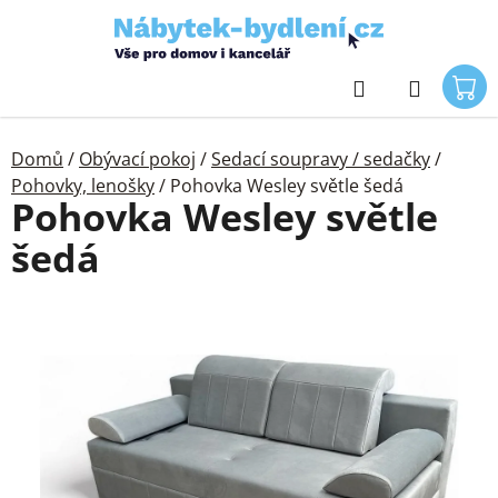
Přejít
na
obsah
Hledat
Domů
/
Obývací pokoj
/
Sedací soupravy / sedačky
/
Pohovky, lenošky
/
Pohovka Wesley světle šedá
Pohovka Wesley světle
šedá