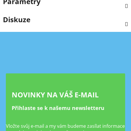
Parametry
Diskuze
Z
á
p
a
t
í
NOVINKY NA VÁŠ E-MAIL
Přihlaste se k našemu newsletteru
Vložte svůj e-mail a my vám budeme zasílat informace