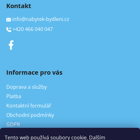
Kontakt
info
@
nabytek-bydleni.cz
+420 466 040 047
Informace pro vás
Doprava a služby
Platba
Kontaktní formulář
Obchodní podmínky
GDPR
On-line odstoupení od kupní smlouvy, reklamace
Tento web používá soubory cookie. Dalším