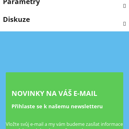
Parametry
Diskuze
Z
á
p
a
t
í
NOVINKY NA VÁŠ E-MAIL
Přihlaste se k našemu newsletteru
Vložte svůj e-mail a my vám budeme zasílat informace