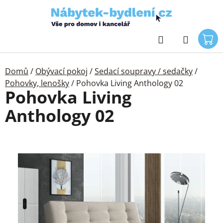
Přejít
na
obsah
Hledat
Domů
/
Obývací pokoj
/
Sedací soupravy / sedačky
/
Pohovky, lenošky
/
Pohovka Living Anthology 02
Pohovka Living
Anthology 02