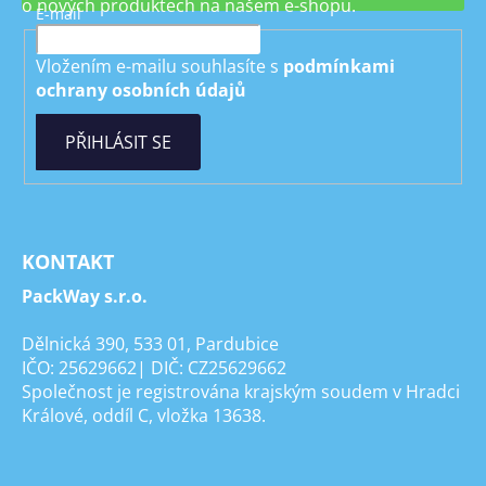
o nových produktech na našem e-shopu.
E-mail
Vložením e-mailu souhlasíte s
podmínkami
ochrany osobních údajů
PŘIHLÁSIT SE
KONTAKT
PackWay s.r.o.
Dělnická 390, 533 01, Pardubice
IČO: 25629662| DIČ: CZ25629662
Společnost je registrována krajským soudem v Hradci
Králové, oddíl C, vložka 13638.