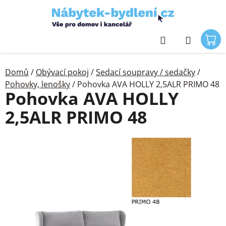
Přejít
na
obsah
Hledat
Domů
/
Obývací pokoj
/
Sedací soupravy / sedačky
/
Pohovky, lenošky
/
Pohovka AVA HOLLY 2,5ALR PRIMO 48
Pohovka AVA HOLLY
2,5ALR PRIMO 48