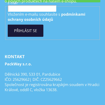
o nových produktech na našem e-shopu.
E-mail
Vložením e-mailu souhlasíte s
podmínkami
ochrany osobních údajů
PŘIHLÁSIT SE
KONTAKT
PackWay s.r.o.
Dělnická 390, 533 01, Pardubice
IČO: 25629662| DIČ: CZ25629662
Společnost je registrována krajským soudem v Hradci
Králové, oddíl C, vložka 13638.