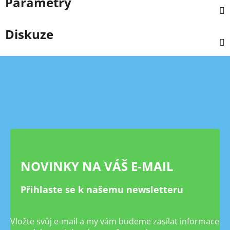
Parametry
Diskuze
Z
á
p
a
t
í
NOVINKY NA VÁŠ E-MAIL
Přihlaste se k našemu newsletteru
Vložte svůj e-mail a my vám budeme zasílat informace