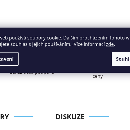
web používá soubory cookie. Dalším procházením tohoto 
ujete souhlas s jejich používáním.. Více informací
zde
.
tavení
Souhl
Široký výběr
Perfektní
nábytku za roz
zákaznická podpora
ceny
RY
DISKUZE