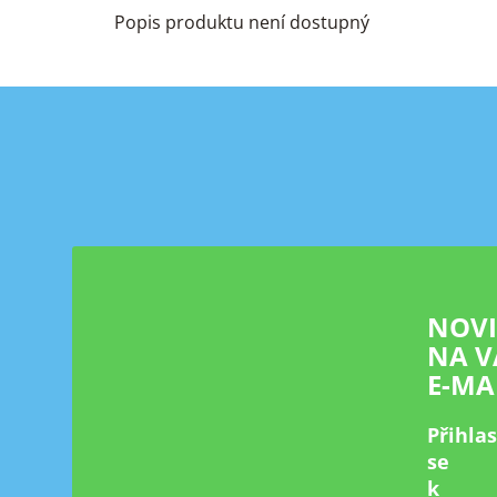
Popis produktu není dostupný
Z
á
p
a
t
í
NOV
NA V
E-MA
Přihla
se
k