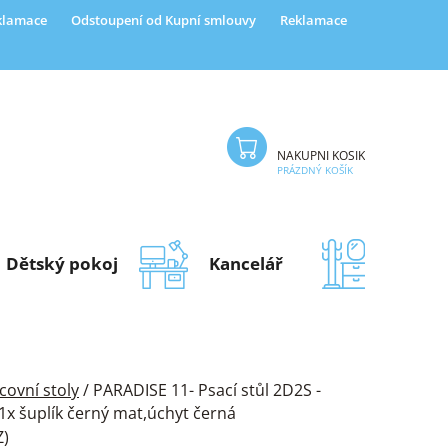
eklamace
Odstoupení od Kupní smlouvy
Reklamace
NÁKUPNÍ KOŠÍK
PRÁZDNÝ KOŠÍK
Dětský pokoj
Kancelář
Předsí
covní stoly
/
PARADISE 11- Psací stůl 2D2S -
1x šuplík černý mat,úchyt černá
Z)