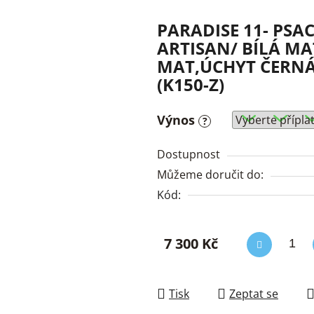
PARADISE 11- PSA
ARTISAN/ BÍLÁ MA
MAT,ÚCHYT ČERNÁ
(K150-Z)
Výnos
?
Dostupnost
Můžeme doručit do:
Kód:
7 300 Kč
Měrná cena:
Tisk
Zeptat se