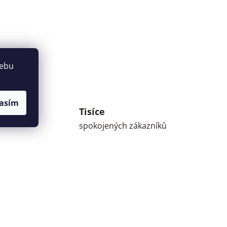
webu
asím
Tisíce
umné
spokojených zákazníků