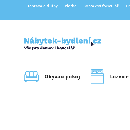
Přejít
Doprava a služby
Platba
Kontaktní formulář
Ob
na
obsah
Obývací pokoj
Ložnice