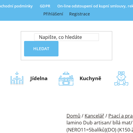
chodní podmínky
GDPR
On-line odstoupení od kupní smlouvy, r
Přihlášení
Registrace
HLEDAT
Jídelna
Kuchyně
Domů
/
Kancelář
/
Psací a pra
lamino Dub artisan/ bílá mat/
(NERO11=5balíků)(DO) (K150-