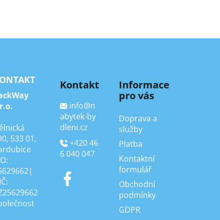
ONTAKT
Kontakt
Informace
pro vás
ackWay
info
@
n
r.o.
abytek-by
Doprava a
dleni.cz
ělnická
služby
90, 533 01,
+420 46
Platba
ardubice
6 040 047
Kontaktní
ČO:
formulář
5629662|
IČ:
Obchodní
Z25629662
podmínky
polečnost
GDPR