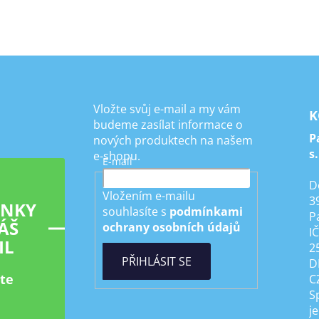
Vložte svůj e-mail a my vám
K
budeme zasílat informace o
P
nových produktech na našem
s.
e-shopu.
E-mail
D
Vložením e-mailu
3
INKY
souhlasíte s
podmínkami
P
ÁŠ
ochrany osobních údajů
I
IL
2
PŘIHLÁSIT SE
D
ste
C
S
je