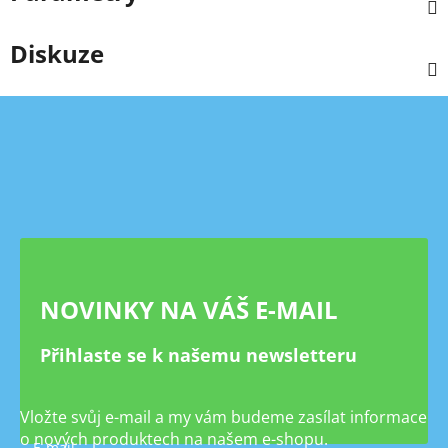
Diskuze
Z
á
p
a
t
í
NOVINKY NA VÁŠ E-MAIL
Přihlaste se k našemu newsletteru
Vložte svůj e-mail a my vám budeme zasílat informace
o nových produktech na našem e-shopu.
E-mail