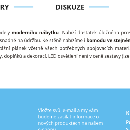
RY
DISKUZE
dely
moderního nábytku
. Nabízí dostatek úložného pro
a snadné na údržbu. Ke stěně nabízíme i
komodu ve stejné
ážní plánek včetně všech potřebných spojovacích materi
 doplňků a dekorací. LED osvětlení není v ceně sestavy (lze 
Vložte svůj e-mail a my vám
K
budeme zasílat informace o
P
nových produktech na našem
s.
e-shopu.