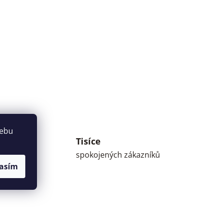
webu
Tisíce
umné
spokojených zákazníků
asím