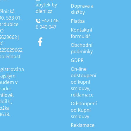
abytek-by
Doprava a
dleni.cz
ělnická
služby
90, 533 01,
+420 46
Platba
ardubice
6 040 047
Kontaktní
ČO:
formulář
5629662|
IČ:
Obchodní
Z25629662
podmínky
polečnost
GDPR
On-line
egistrována
odstoupení
rajským
od kupní
oudem v
smlouvy,
radci
reklamace
rálové,
díl C,
Odstoupení
ložka
od Kupní
3638.
smlouvy
Reklamace