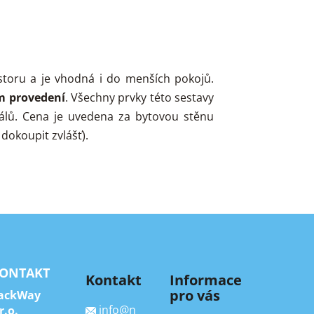
storu a je vhodná i do menších pokojů.
m provedení
. Všechny prvky této sestavy
álů. Cena je uvedena za bytovou stěnu
dokoupit zvlášť).
ONTAKT
Kontakt
Informace
pro vás
ackWay
info
@
n
r.o.