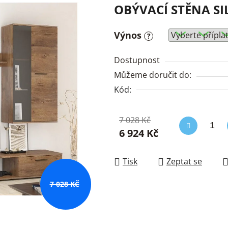
OBÝVACÍ STĚNA SI
Výnos
?
Dostupnost
Můžeme doručit do:
Kód:
7 028 Kč
6 924 Kč
Měrná cena:
Tisk
Zeptat se
7 028 KČ