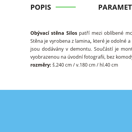
POPIS
PARAMET
Obývací stěna Silos
patří mezi oblíbené mo
Stěna je vyrobena z lamina
,
které je odolné 
jsou dodávány v demontu. Součástí je mont
vyobrazenou na úvodní fotografii, bez komody,
rozměry:
š.240 cm / v.180 cm / hl.40 cm
Z
á
p
a
t