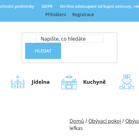
chodní podmínky
GDPR
On-line odstoupení od kupní smlouvy, r
Přihlášení
Registrace
HLEDAT
Jídelna
Kuchyně
Domů
/
Obývací pokoj
/
Obýva
lefkas