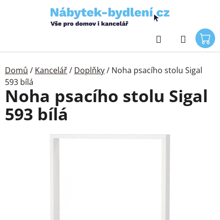
Přejít
na
obsah
Hledat
Domů
/
Kancelář
/
Doplňky
/
Noha psacího stolu Sigal
593 bílá
Noha psacího stolu Sigal
593 bílá