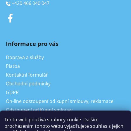
+420 466 040 047
Informace pro vás
Doprava a služby
Platba
Kontaktní formulář
Obchodní podmínky
GDPR
On-line odstoupení od kupní smlouvy, reklamace
Odstoupení od Kupní smlouvy
Reklamace
Tento web používá soubory cookie. Dalším
procházením tohoto webu vyjadřujete souhlas s jejich