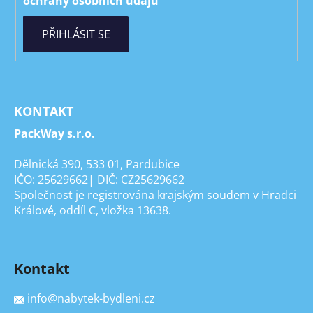
ochrany osobních údajů
PŘIHLÁSIT SE
KONTAKT
PackWay s.r.o.
Dělnická 390, 533 01, Pardubice
IČO: 25629662| DIČ: CZ25629662
Společnost je registrována krajským soudem v Hradci
Králové, oddíl C, vložka 13638.
Kontakt
info
@
nabytek-bydleni.cz