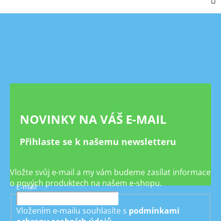
Z
á
p
a
t
í
NOVINKY NA VÁŠ E-MAIL
Přihlaste se k našemu newsletteru
Vložte svůj e-mail a my vám budeme zasílat informace
o nových produktech na našem e-shopu.
E-mail
Vložením e-mailu souhlasíte s
podmínkami