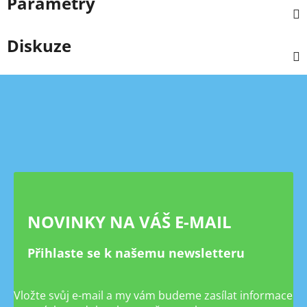
Parametry
Diskuze
Z
á
p
a
t
í
NOVINKY NA VÁŠ E-MAIL
Přihlaste se k našemu newsletteru
Vložte svůj e-mail a my vám budeme zasílat informace