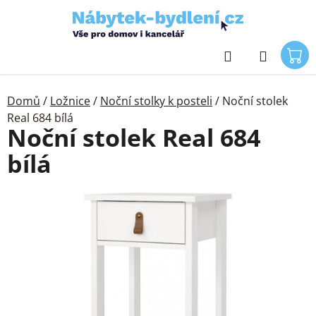
Přejít
na
obsah
Hledat
Domů
/
Ložnice
/
Noční stolky k posteli
/
Noční stolek
Real 684 bílá
Noční stolek Real 684
bílá