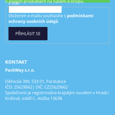
o nových produktech na našem e-shopu.
E-mail
Vložením e-mailu souhlasíte s
podmínkami
ochrany osobních údajů
PŘIHLÁSIT SE
KONTAKT
PackWay s.r.o.
Dělnická 390, 533 01, Pardubice
IČO: 25629662| DIČ: CZ25629662
Společnost je registrována krajským soudem v Hradci
Králové, oddíl C, vložka 13638.