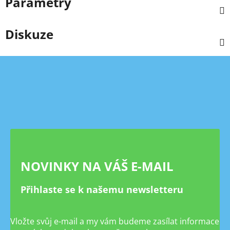
Parametry
Diskuze
Z
á
p
a
t
í
NOVINKY NA VÁŠ E-MAIL
Přihlaste se k našemu newsletteru
Vložte svůj e-mail a my vám budeme zasílat informace