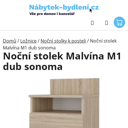
Přejít
na
obsah
Hledat
Domů
/
Ložnice
/
Noční stolky k posteli
/
Noční stolek
Malvína M1 dub sonoma
Noční stolek Malvína M1
dub sonoma