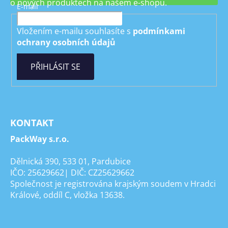
o nových produktech na našem e-shopu.
E-mail
Vložením e-mailu souhlasíte s
podmínkami
ochrany osobních údajů
PŘIHLÁSIT SE
KONTAKT
PackWay s.r.o.
Dělnická 390, 533 01, Pardubice
IČO: 25629662| DIČ: CZ25629662
Společnost je registrována krajským soudem v Hradci
Králové, oddíl C, vložka 13638.