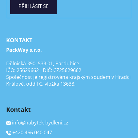
PŘIHLÁSIT SE
KONTAKT
PackWay s.r.o.
Dělnická 390, 533 01, Pardubice
IČO: 25629662| DIČ: CZ25629662
Společnost je registrována krajským soudem v Hradci
Králové, oddíl C, vložka 13638.
Kontakt
info
@
nabytek-bydleni.cz
+420 466 040 047