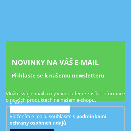
Z
á
p
a
t
í
NOVINKY NA VÁŠ E-MAIL
Přihlaste se k našemu newsletteru
Vložte svůj e-mail a my vám budeme zasílat informace
o nových produktech na našem e-shopu.
E-mail
Vložením e-mailu souhlasíte s
podmínkami
ochrany osobních údajů