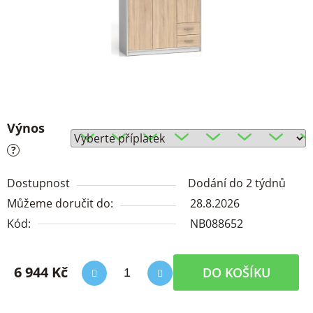
Výnos
?
Dostupnost
Dodání do 2 týdnů
Můžeme doručit do:
28.8.2026
Kód:
NB088652
6 944 Kč
DO KOŠÍKU
Měrná cena: