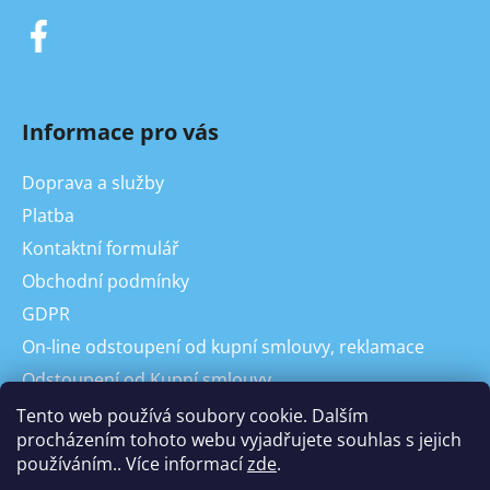
Informace pro vás
Doprava a služby
Platba
Kontaktní formulář
Obchodní podmínky
GDPR
On-line odstoupení od kupní smlouvy, reklamace
Odstoupení od Kupní smlouvy
Reklamace
Tento web používá soubory cookie. Dalším
procházením tohoto webu vyjadřujete souhlas s jejich
používáním.. Více informací
zde
.