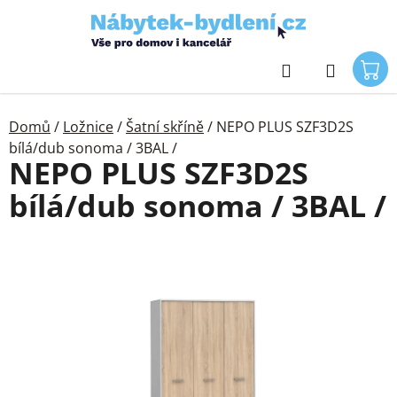
Přejít
na
obsah
Hledat
Domů
/
Ložnice
/
Šatní skříně
/
NEPO PLUS SZF3D2S
bílá/dub sonoma / 3BAL /
NEPO PLUS SZF3D2S
bílá/dub sonoma / 3BAL /