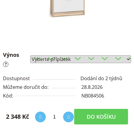
Výnos
?
Dostupnost
Dodání do 2 týdnů
Můžeme doručit do:
28.8.2026
Kód:
NB084506
2 348 Kč
DO KOŠÍKU
Měrná cena: