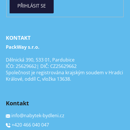
PŘIHLÁSIT SE
KONTAKT
PackWay s.r.o.
Dělnická 390, 533 01, Pardubice
IČO: 25629662| DIČ: CZ25629662
Společnost je registrována krajským soudem v Hradci
Králové, oddíl C, vložka 13638.
Kontakt
info
@
nabytek-bydleni.cz
+420 466 040 047