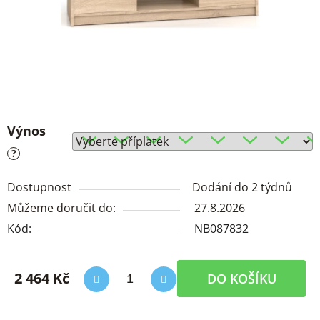
Výnos
?
Dostupnost
Dodání do 2 týdnů
Můžeme doručit do:
27.8.2026
Kód:
NB087832
2 464 Kč
DO KOŠÍKU
Měrná cena: