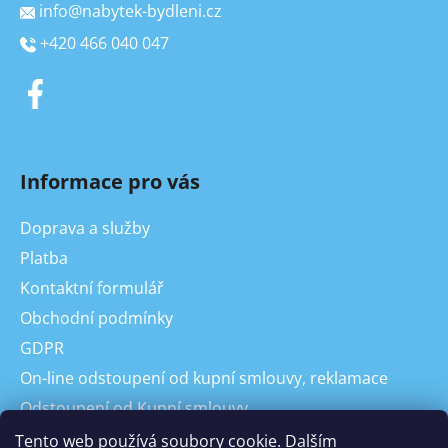
info
@
nabytek-bydleni.cz
+420 466 040 047
Informace pro vás
Doprava a služby
Platba
Kontaktní formulář
Obchodní podmínky
GDPR
On-line odstoupení od kupní smlouvy, reklamace
Odstoupení od Kupní smlouvy
Reklamace
Tento web používá soubory cookie. Dalším