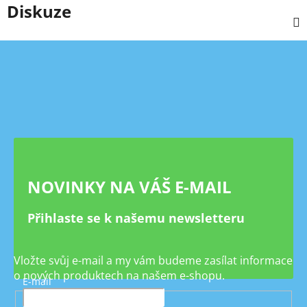
Diskuze
Z
á
p
a
t
í
NOVINKY NA VÁŠ E-MAIL
Přihlaste se k našemu newsletteru
Vložte svůj e-mail a my vám budeme zasílat informace
o nových produktech na našem e-shopu.
E-mail