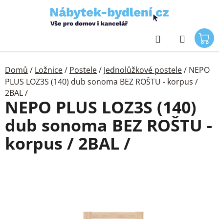
Přejít
na
obsah
Hledat
Domů
/
Ložnice
/
Postele
/
Jednolůžkové postele
/
NEPO
PLUS LOZ3S (140) dub sonoma BEZ ROŠTU - korpus /
2BAL /
NEPO PLUS LOZ3S (140)
dub sonoma BEZ ROŠTU -
korpus / 2BAL /