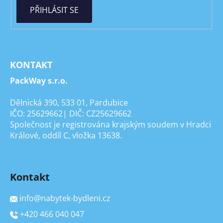
PŘIHLÁSIT SE
KONTAKT
PackWay s.r.o.
Dělnická 390, 533 01, Pardubice
IČO: 25629662| DIČ: CZ25629662
Společnost je registrována krajským soudem v Hradci
Králové, oddíl C, vložka 13638.
Kontakt
info
@
nabytek-bydleni.cz
+420 466 040 047