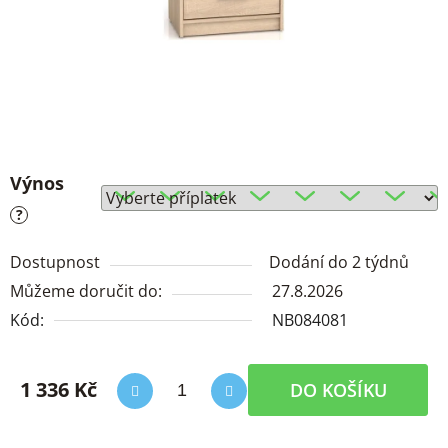
Výnos
?
Dostupnost
Dodání do 2 týdnů
Můžeme doručit do:
27.8.2026
Kód:
NB084081
1 336 Kč
DO KOŠÍKU
Měrná cena: