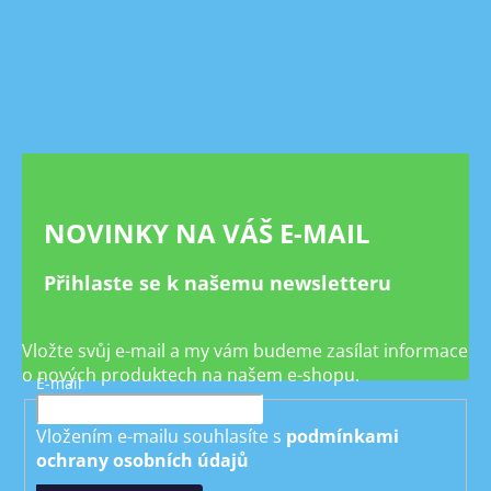
Z
á
p
a
t
í
NOVINKY NA VÁŠ E-MAIL
Přihlaste se k našemu newsletteru
Vložte svůj e-mail a my vám budeme zasílat informace
o nových produktech na našem e-shopu.
E-mail
Vložením e-mailu souhlasíte s
podmínkami
ochrany osobních údajů