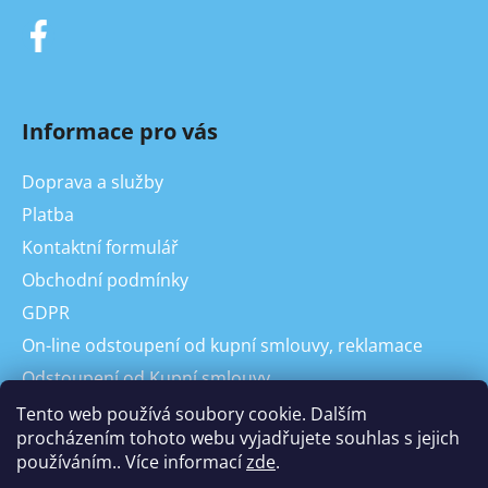
Informace pro vás
Doprava a služby
Platba
Kontaktní formulář
Obchodní podmínky
GDPR
On-line odstoupení od kupní smlouvy, reklamace
Odstoupení od Kupní smlouvy
Reklamace
Tento web používá soubory cookie. Dalším
procházením tohoto webu vyjadřujete souhlas s jejich
používáním.. Více informací
zde
.