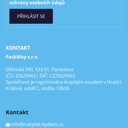
ochrany osobních údajů
PŘIHLÁSIT SE
KONTAKT
PackWay s.r.o.
Dělnická 390, 533 01, Pardubice
IČO: 25629662| DIČ: CZ25629662
Společnost je registrována krajským soudem v Hradci
Králové, oddíl C, vložka 13638.
Kontakt
info
@
nabytek-bydleni.cz