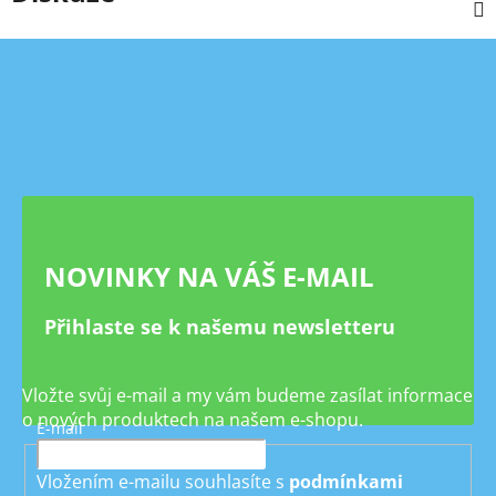
Z
á
p
a
t
í
NOVINKY NA VÁŠ E-MAIL
Přihlaste se k našemu newsletteru
Vložte svůj e-mail a my vám budeme zasílat informace
o nových produktech na našem e-shopu.
E-mail
Vložením e-mailu souhlasíte s
podmínkami