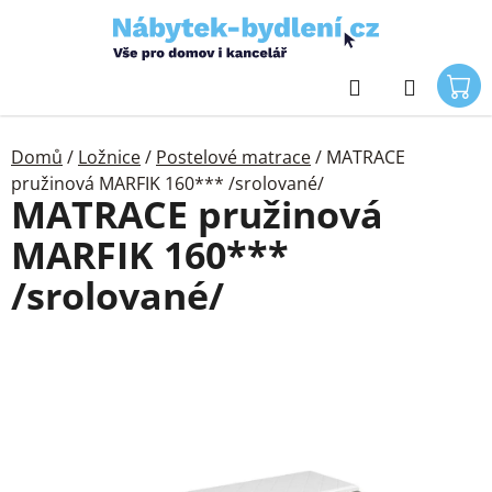
Přejít
na
obsah
Hledat
Domů
/
Ložnice
/
Postelové matrace
/
MATRACE
pružinová MARFIK 160*** /srolované/
MATRACE pružinová
MARFIK 160***
/srolované/