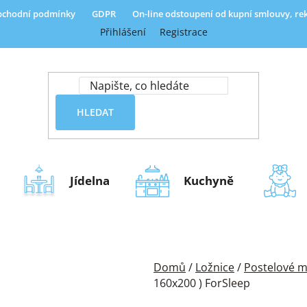
chodní podmínky
GDPR
On-line odstoupení od kupní smlouvy, r
Přihlášení
Registrace
HLEDAT
Jídelna
Kuchyně
Domů
/
Ložnice
/
Postelové m
160x200 ) ForSleep