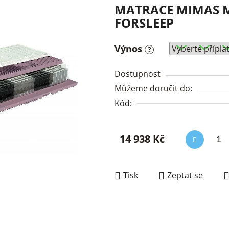
MATRACE MIMAS MU
FORSLEEP
Výnos
?
Dostupnost
Můžeme doručit do:
Kód:
14 938 Kč
Měrná cena:
Tisk
Zeptat se