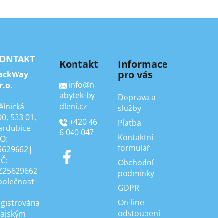
ONTAKT
Kontakt
Informace
pro vás
ackWay
info
@
n
r.o.
abytek-by
Doprava a
dleni.cz
ělnická
služby
90, 533 01,
+420 46
Platba
ardubice
6 040 047
Kontaktní
ČO:
formulář
5629662|
IČ:
Obchodní
Z25629662
podmínky
polečnost
GDPR
On-line
egistrována
odstoupení
rajským