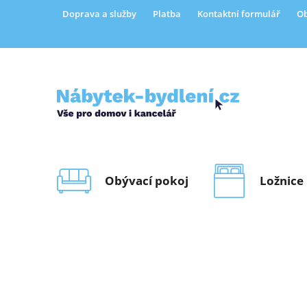
Přejít
Doprava a služby
Platba
Kontaktní formulář
Ob
na
obsah
Obývací pokoj
Ložnice