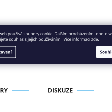
web používá soubory cookie. Dalším procházením tohoto 
ujete souhlas s jejich používáním.. Více informací
zde
.
Široký výběr
Perfektní
nábytku za roz
zákaznická podpora
tavení
Souhl
ceny
RY
DISKUZE