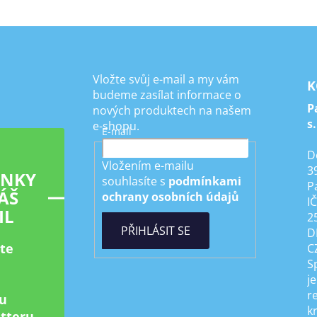
Vložte svůj e-mail a my vám
K
budeme zasílat informace o
P
nových produktech na našem
s.
e-shopu.
E-mail
D
Vložením e-mailu
3
INKY
souhlasíte s
podmínkami
P
ÁŠ
ochrany osobních údajů
I
IL
2
PŘIHLÁSIT SE
D
ste
C
S
je
r
u
k
tteru