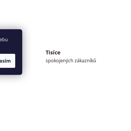
webu
Tisíce
umné
spokojených zákazníků
asím