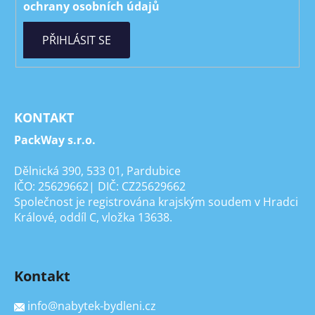
ochrany osobních údajů
PŘIHLÁSIT SE
KONTAKT
PackWay s.r.o.
Dělnická 390, 533 01, Pardubice
IČO: 25629662| DIČ: CZ25629662
Společnost je registrována krajským soudem v Hradci
Králové, oddíl C, vložka 13638.
Kontakt
info
@
nabytek-bydleni.cz