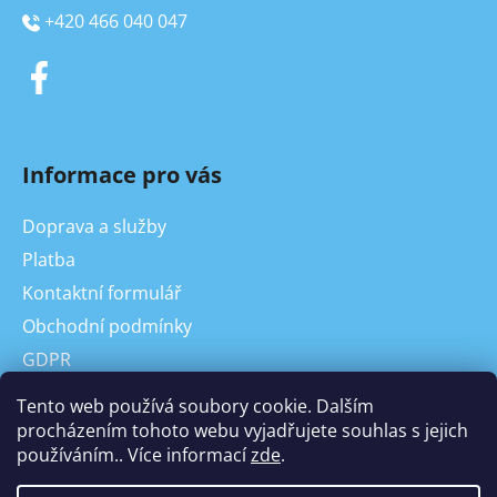
+420 466 040 047
Informace pro vás
Doprava a služby
Platba
Kontaktní formulář
Obchodní podmínky
GDPR
On-line odstoupení od kupní smlouvy, reklamace
Tento web používá soubory cookie. Dalším
Odstoupení od Kupní smlouvy
procházením tohoto webu vyjadřujete souhlas s jejich
používáním.. Více informací
zde
.
Reklamace