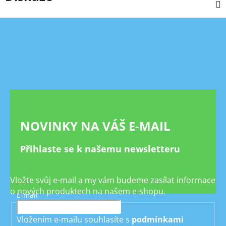
Z
á
p
a
t
í
NOVINKY NA VÁŠ E-MAIL
Přihlaste se k našemu newsletteru
Vložte svůj e-mail a my vám budeme zasílat informace
o nových produktech na našem e-shopu.
E-mail
Vložením e-mailu souhlasíte s
podmínkami