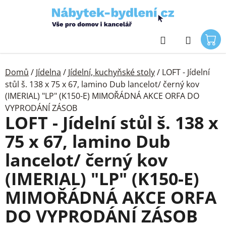
Přejít
na
obsah
Hledat
Domů
/
Jídelna
/
Jídelní, kuchyňské stoly
/
LOFT - Jídelní
stůl š. 138 x 75 x 67, lamino Dub lancelot/ černý kov
(IMERIAL) "LP" (K150-E) MIMOŘÁDNÁ AKCE ORFA DO
VYPRODÁNÍ ZÁSOB
LOFT - Jídelní stůl š. 138 x
75 x 67, lamino Dub
lancelot/ černý kov
(IMERIAL) "LP" (K150-E)
MIMOŘÁDNÁ AKCE ORFA
DO VYPRODÁNÍ ZÁSOB