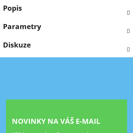
Popis
Parametry
Diskuze
Z
á
p
a
t
í
NOVINKY NA VÁŠ E-MAIL