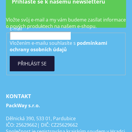
Přihlaste se k našemu newsletteru
Vložte svůj e-mail a my vám budeme zasílat informace
o nových produktech na našem e-shopu.
E-mail
Vložením e-mailu souhlasíte s
podmínkami
ochrany osobních údajů
PŘIHLÁSIT SE
KONTAKT
PackWay s.r.o.
Dělnická 390, 533 01, Pardubice
IČO: 25629662| DIČ: CZ25629662
Společnost je registrována krajským soudem v Hradci