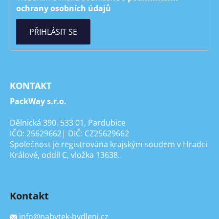
ochrany osobních údajů
PŘIHLÁSIT SE
KONTAKT
PackWay s.r.o.
Dělnická 390, 533 01, Pardubice
IČO: 25629662| DIČ: CZ25629662
Společnost je registrována krajským soudem v Hradci
Králové, oddíl C, vložka 13638.
Kontakt
info
@
nabytek-bydleni.cz