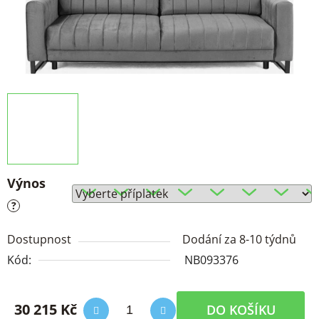
Výnos
?
Dostupnost
Dodání za 8-10 týdnů
Kód:
NB093376
30 215 Kč
DO KOŠÍKU