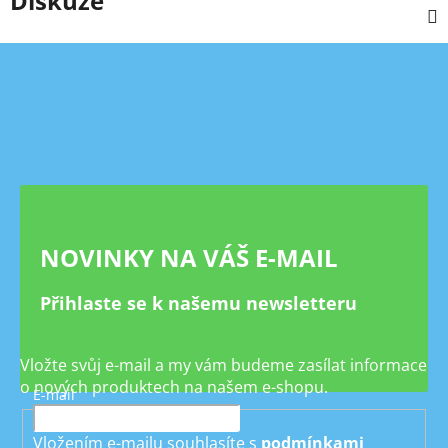
Diskuze
Z
á
p
a
t
í
NOVINKY NA VÁŠ E-MAIL
Přihlaste se k našemu newsletteru
Vložte svůj e-mail a my vám budeme zasílat informace
o nových produktech na našem e-shopu.
E-mail
Vložením e-mailu souhlasíte s
podmínkami