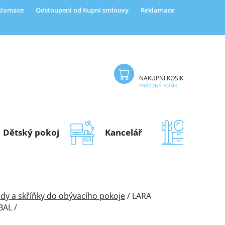
eklamace
Odstoupení od Kupní smlouvy
Reklamace
NÁKUPNÍ KOŠÍK
PRÁZDNÝ KOŠÍK
Dětský pokoj
Kancelář
Předsí
y a skříňky do obývacího pokoje
/
LARA
BAL /