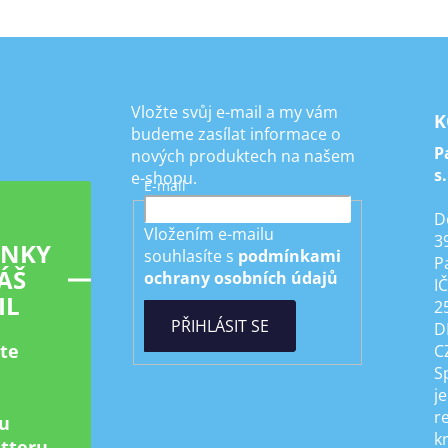
Vložte svůj e-mail a my vám
K
budeme zasílat informace o
P
nových produktech na našem
s.
e-shopu.
E-mail
D
Vložením e-mailu
3
INKY
souhlasíte s
podmínkami
P
ÁŠ
ochrany osobních údajů
I
IL
2
PŘIHLÁSIT SE
D
ste
C
S
je
r
u
k
tteru