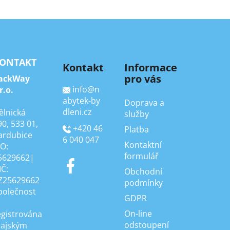
ONTAKT
Kontakt
Informace
pro vás
ackWay
info
@
n
r.o.
abytek-by
Doprava a
dleni.cz
ělnická
služby
90, 533 01,
+420 46
Platba
ardubice
6 040 047
Kontaktní
ČO:
formulář
5629662|
IČ:
Obchodní
Z25629662
podmínky
polečnost
GDPR
On-line
egistrována
odstoupení
rajským