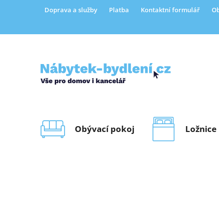
Přejít
Doprava a služby
Platba
Kontaktní formulář
Ob
na
obsah
Obývací pokoj
Ložnice