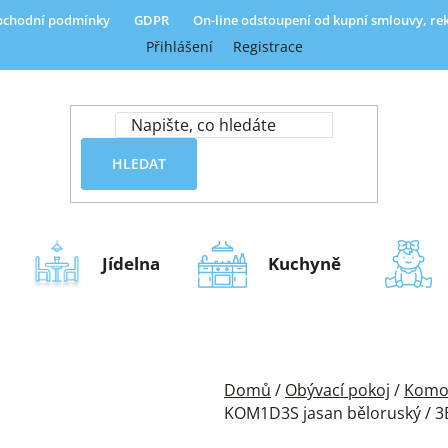
chodní podmínky
GDPR
On-line odstoupení od kupní smlouvy, r
Přihlášení
Registrace
HLEDAT
Jídelna
Kuchyně
Domů
/
Obývací pokoj
/
Komod
KOM1D3S jasan běloruský / 3