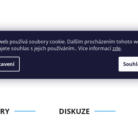
web používá soubory cookie. Dalším procházením tohoto 
ujete souhlas s jejich používáním.. Více informací
zde
.
Široký výběr
Perfektní
nábytku za roz
zákaznická podpora
tavení
Souhl
ceny
RY
DISKUZE