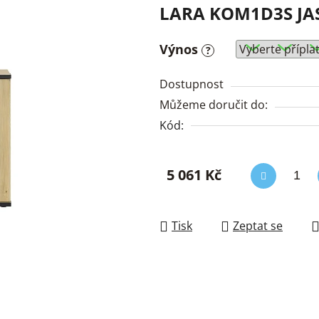
LARA KOM1D3S JAS
Výnos
?
Dostupnost
Můžeme doručit do:
Kód:
5 061 Kč
Měrná cena:
Tisk
Zeptat se