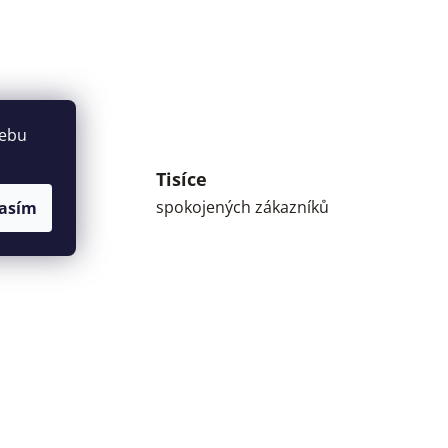
webu
Tisíce
umné
spokojených zákazníků
asím