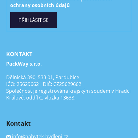
ochrany osobních údajů
PŘIHLÁSIT SE
KONTAKT
PackWay s.r.o.
Dělnická 390, 533 01, Pardubice
IČO: 25629662| DIČ: CZ25629662
Společnost je registrována krajským soudem v Hradci
Králové, oddíl C, vložka 13638.
Kontakt
info
@
nabytek-bydleni.cz