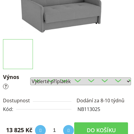
Výnos
?
Dostupnost
Dodání za 8-10 týdnů
Kód:
NB113025
13 825 Kč
DO KOŠÍKU