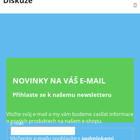
Diskuze
Z
á
p
a
t
í
NOVINKY NA VÁŠ E-MAIL
Přihlaste se k našemu newsletteru
Vložte svůj e-mail a my vám budeme zasílat informace
o nových produktech na našem e-shopu.
E-mail
Vložením e-mailu souhlasíte s
podmínkami